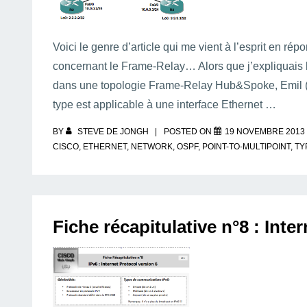
Voici le genre d’article qui me vient à l’esprit en ré
concernant le Frame-Relay… Alors que j’expliquais 
dans une topologie Frame-Relay Hub&Spoke, Emil (m
type est applicable à une interface Ethernet …
BY
STEVE DE JONGH
POSTED ON
19 NOVEMBRE 2013
CISCO
,
ETHERNET
,
NETWORK
,
OSPF
,
POINT-TO-MULTIPOINT
,
TY
Fiche récapitulative n°8 : Inte