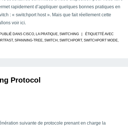
 permet rapidement d’appliquer quelques bonnes pratiques en
tch : « switchport host ». Mais que fait réellement cette
ons voir ici.
PUBLIÉ DANS
CISCO
,
LA PRATIQUE
,
SWITCHING
ÉTIQUETTÉ AVEC
RTFAST
,
SPANNING-TREE
,
SWITCH
,
SWITCHPORT
,
SWITCHPORT MODE
,
ng Protocol
nération suivante de protocole prenant en charge la