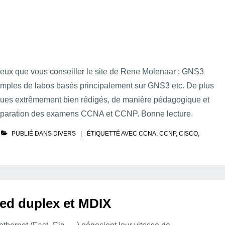
e peux que vous conseiller le site de Rene Molenaar : GNS3
xemples de labos basés principalement sur GNS3 etc. De plus
ques extrêmement bien rédigés, de manière pédagogique et
 préparation des examens CCNA et CCNP. Bonne lecture.
PUBLIÉ DANS
DIVERS
ÉTIQUETTÉ AVEC
CCNA
,
CCNP
,
CISCO
,
eed duplex et MDIX