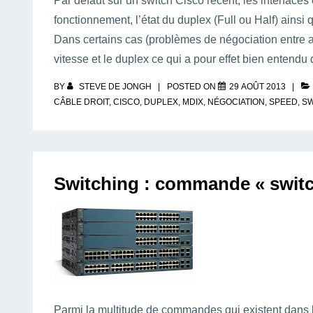
Par défaut sur un switch Cisco récent, les interfaces
fonctionnement, l’état du duplex (Full ou Half) ainsi 
Dans certains cas (problèmes de négociation entre au
vitesse et le duplex ce qui a pour effet bien entendu
BY
STEVE DE JONGH
POSTED ON
29 AOÛT 2013
CÂBLE DROIT
,
CISCO
,
DUPLEX
,
MDIX
,
NÉGOCIATION
,
SPEED
,
SW
Switching : commande « switc
Parmi la multitude de commandes qui existent dans l’