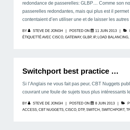
redondance de passerelles: GLBP… Comme son nom l’
passerelles redondantes, mais qui plus est il permet 
contentaient d’en utiliser une et de laisser les autre
BY
STEVE DE JONGH
POSTED ON
11 JUIN 2013
ÉTIQUETTÉ AVEC
CISCO
,
GATEWAY
,
GLBP
,
IP
,
LOAD BALANCING
,
Switchport best practice …
Si l’Anglais ne vous fait pas peur, CBT Nuggets publ
couvrant une foule de sujets tous plus intéressants l
BY
STEVE DE JONGH
POSTED ON
8 JUIN 2013
P
ACCESS
,
CBT NUGGETS
,
CISCO
,
DTP
,
SWITCH
,
SWITCHPORT
,
T