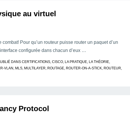
sique au virtuel
ombat! Pour qu’un routeur puisse router un paquet d’un
e interface configurée dans chacun d’eux …
UBLIÉ DANS
CERTIFICATIONS
,
CISCO
,
LA PRATIQUE
,
LA THÉORIE
,
ER-VLAN
,
MLS
,
MULTILAYER
,
ROUTAGE
,
ROUTER-ON-A-STICK
,
ROUTEUR
,
ancy Protocol