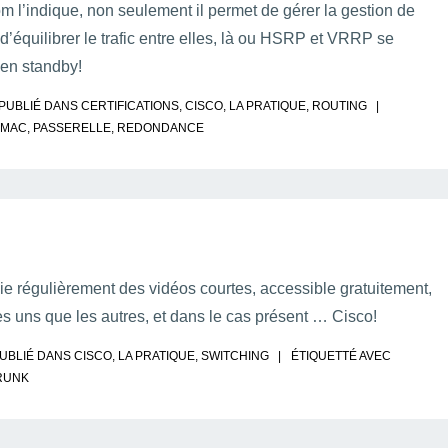
indique, non seulement il permet de gérer la gestion de
d’équilibrer le trafic entre elles, là ou HSRP et VRRP se
s en standby!
PUBLIÉ DANS
CERTIFICATIONS
,
CISCO
,
LA PRATIQUE
,
ROUTING
MAC
,
PASSERELLE
,
REDONDANCE
ie régulièrement des vidéos courtes, accessible gratuitement,
es uns que les autres, et dans le cas présent … Cisco!
UBLIÉ DANS
CISCO
,
LA PRATIQUE
,
SWITCHING
ÉTIQUETTÉ AVEC
RUNK