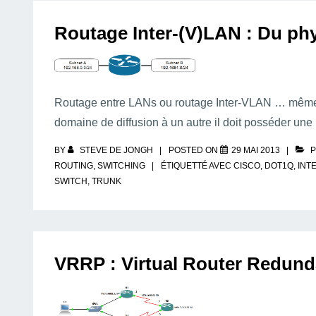
Routage Inter-(V)LAN : Du phy
Routage entre LANs ou routage Inter-VLAN … même c
domaine de diffusion à un autre il doit posséder un
BY
STEVE DE JONGH
POSTED ON
29 MAI 2013
P
ROUTING
,
SWITCHING
ÉTIQUETTÉ AVEC
CISCO
,
DOT1Q
,
INT
SWITCH
,
TRUNK
VRRP : Virtual Router Redund