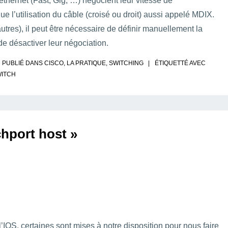
 ethernet (Fast, Gig, …) négocient leur vitesse de
que l’utilisation du câble (croisé ou droit) aussi appelé MDIX.
tres), il peut être nécessaire de définir manuellement la
 de désactiver leur négociation.
PUBLIÉ DANS
CISCO
,
LA PRATIQUE
,
SWITCHING
ÉTIQUETTÉ AVEC
ITCH
hport host »
IOS, certaines sont mises à notre disposition pour nous faire