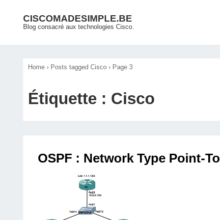
↓
Main
CISCOMADESIMPLE.BE
passer
Blog consacré aux technologies Cisco.
Navigation
au
contenu
principal
Home
›
Posts tagged Cisco
›
Page 3
Étiquette :
Cisco
OSPF : Network Type Point-To-