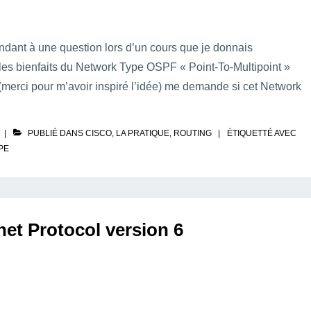
pondant à une question lors d’un cours que je donnais
les bienfaits du Network Type OSPF « Point-To-Multipoint »
erci pour m’avoir inspiré l’idée) me demande si cet Network
PUBLIÉ DANS
CISCO
,
LA PRATIQUE
,
ROUTING
ÉTIQUETTÉ AVEC
PE
rnet Protocol version 6