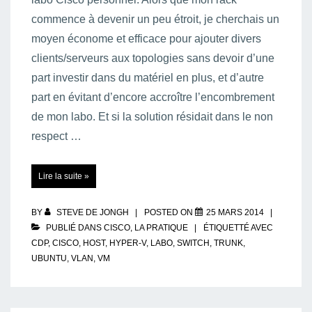
commence à devenir un peu étroit, je cherchais un
moyen économe et efficace pour ajouter divers
clients/serveurs aux topologies sans devoir d’une
part investir dans du matériel en plus, et d’autre
part en évitant d’encore accroître l’encombrement
de mon labo. Et si la solution résidait dans le non
respect …
Hôtes
Lire la suite »
virtuels
pour
labo
Cisco
réel…
BY
STEVE DE JONGH
POSTED ON
25 MARS 2014
PUBLIÉ DANS
CISCO
,
LA PRATIQUE
ÉTIQUETTÉ AVEC
CDP
,
CISCO
,
HOST
,
HYPER-V
,
LABO
,
SWITCH
,
TRUNK
,
UBUNTU
,
VLAN
,
VM