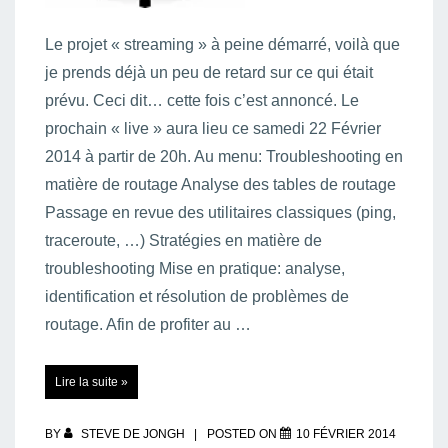
Le projet « streaming » à peine démarré, voilà que
je prends déjà un peu de retard sur ce qui était
prévu. Ceci dit… cette fois c’est annoncé. Le
prochain « live » aura lieu ce samedi 22 Février
2014 à partir de 20h. Au menu: Troubleshooting en
matière de routage Analyse des tables de routage
Passage en revue des utilitaires classiques (ping,
traceroute, …) Stratégies en matière de
troubleshooting Mise en pratique: analyse,
identification et résolution de problèmes de
routage. Afin de profiter au …
LIVE
Lire la suite »
02
:
Routing
&
Troubleshooting
BY
STEVE DE JONGH
POSTED ON
10 FÉVRIER 2014
..