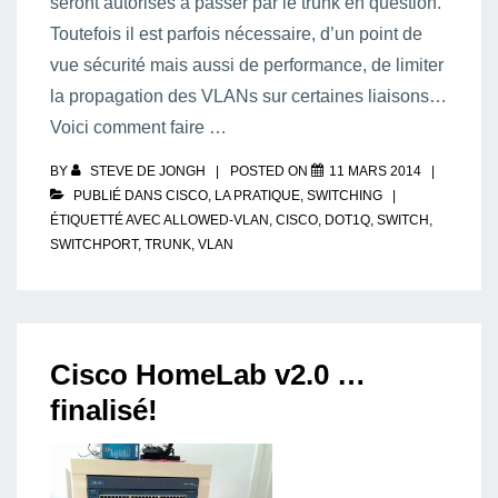
seront autorisés à passer par le trunk en question.
Toutefois il est parfois nécessaire, d’un point de
vue sécurité mais aussi de performance, de limiter
la propagation des VLANs sur certaines liaisons…
Voici comment faire …
BY
STEVE DE JONGH
POSTED ON
11 MARS 2014
PUBLIÉ DANS
CISCO
,
LA PRATIQUE
,
SWITCHING
ÉTIQUETTÉ AVEC
ALLOWED-VLAN
,
CISCO
,
DOT1Q
,
SWITCH
,
SWITCHPORT
,
TRUNK
,
VLAN
Cisco HomeLab v2.0 …
finalisé!