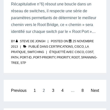
Récapitulative n°6) résout une boucle dans un
réseau de switches, il respecte une série de
paramètres permettants de déterminer le meilleur
chemin vers le Root Bridge, ce « chemin » sera
identifié sur chaque switch par le « Root Port »…
BY
STEVE DE JONGH
POSTED ON
25 NOVEMBRE
2013
PUBLIÉ DANS
CERTIFICATIONS
,
CISCO
,
LA
PRATIQUE
,
SWITCHING
ÉTIQUETTÉ AVEC
CISCO
,
COST
,
PATH
,
PORT-ID
,
PORT-PRIORITY
,
PRIORITY
,
ROOT
,
SPANNING-
TREE
,
STP
Pagination
Previous
1
2
3
4
…
8
Next
des
publications