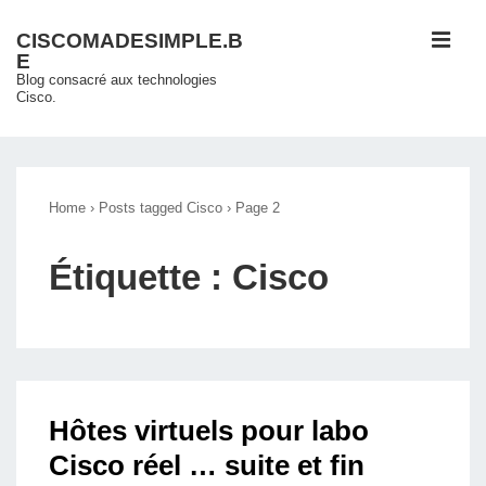
↓
ME
CISCOMADESIMPLE.B
passer
E
au
Blog consacré aux technologies
Cisco.
contenu
principal
Main
Navigation
Home
›
Posts tagged Cisco
›
Page 2
Étiquette :
Cisco
Hôtes virtuels pour labo
Cisco réel … suite et fin