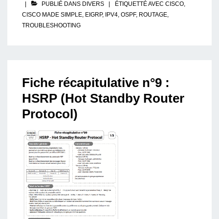
Samedi
PUBLIÉ DANS
DIVERS
ÉTIQUETTÉ AVEC
CISCO
,
22
CISCO MADE SIMPLE
,
EIGRP
,
IPV4
,
OSPF
,
ROUTAGE
,
Février
TROUBLESHOOTING
Fiche récapitulative n°9 :
HSRP (Hot Standby Router
Protocol)