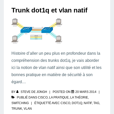
Trunk dot1q et vlan natif
Histoire d’aller un peu plus en profondeur dans la
compréhension des trunks dot1q, je vais aborder
ici la notion de vlan natif ainsi que son utilité et les
bonnes pratique en matière de sécurité à son
égard…
BY
STEVE DE JONGH
POSTED ON
20 MARS 2014
PUBLIÉ DANS
CISCO
,
LA PRATIQUE
,
LA THÉORIE
,
SWITCHING
ÉTIQUETTÉ AVEC
CISCO
,
DOT1Q
,
NATIF
,
TAG
,
TRUNK
,
VLAN