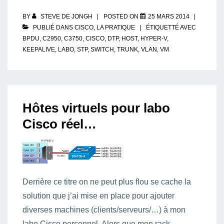
labo
Cisco
réel
BY
STEVE DE JONGH
POSTED ON
25 MARS 2014
…
suite
PUBLIÉ DANS
CISCO
,
LA PRATIQUE
ÉTIQUETTÉ AVEC
et
BPDU
,
C2950
,
C3750
,
CISCO
,
DTP
,
HOST
,
HYPER-V
,
fin
KEEPALIVE
,
LABO
,
STP
,
SWITCH
,
TRUNK
,
VLAN
,
VM
Hôtes virtuels pour labo
Cisco réel…
Derrière ce titre on ne peut plus flou se cache la
solution que j’ai mise en place pour ajouter
diverses machines (clients/serveurs/…) à mon
labo Cisco personnel. Alors que mon rack