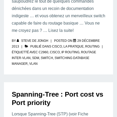
saupoudrez le tout de quelques commandes
dénichées dans un recoin de documentation
indigeste … et vous obtenez un merveilleux switch
capable de faire du routage basique … Vous ne
me croyez pas ? … Lisez la suite!
BY
STEVE DE JONGH
POSTED ON
29 DÉCEMBRE
2013
PUBLIÉ DANS
CISCO
,
LA PRATIQUE
,
ROUTING
ÉTIQUETTÉ AVEC
C2960
,
CISCO
,
IP ROUTING
,
ROUTAGE
INTER-VLAN
,
SDM
,
SWITCH
,
SWITCHING DATABASE
MANAGER
,
VLAN
Spanning-Tree : Port cost vs
Port priority
Lorsque Spanning-Tree (STP) (voir Fiche