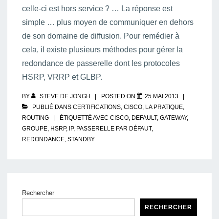
celle-ci est hors service ? … La réponse est
simple … plus moyen de communiquer en dehors
de son domaine de diffusion. Pour remédier à
cela, il existe plusieurs méthodes pour gérer la
redondance de passerelle dont les protocoles
HSRP, VRRP et GLBP.
BY
STEVE DE JONGH
POSTED ON
25 MAI 2013
PUBLIÉ DANS
CERTIFICATIONS
,
CISCO
,
LA PRATIQUE
,
ROUTING
ÉTIQUETTÉ AVEC
CISCO
,
DEFAULT
,
GATEWAY
,
GROUPE
,
HSRP
,
IP
,
PASSERELLE PAR DÉFAUT
,
REDONDANCE
,
STANDBY
Rechercher
RECHERCHER