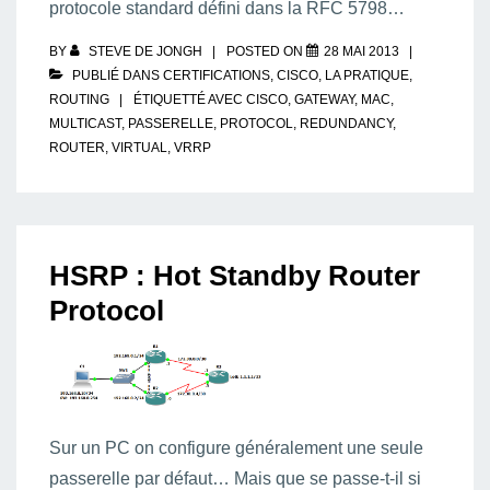
protocole standard défini dans la RFC 5798…
BY
STEVE DE JONGH
POSTED ON
28 MAI 2013
PUBLIÉ DANS
CERTIFICATIONS
,
CISCO
,
LA PRATIQUE
,
ROUTING
ÉTIQUETTÉ AVEC
CISCO
,
GATEWAY
,
MAC
,
MULTICAST
,
PASSERELLE
,
PROTOCOL
,
REDUNDANCY
,
ROUTER
,
VIRTUAL
,
VRRP
HSRP : Hot Standby Router
Protocol
Sur un PC on configure généralement une seule
passerelle par défaut… Mais que se passe-t-il si