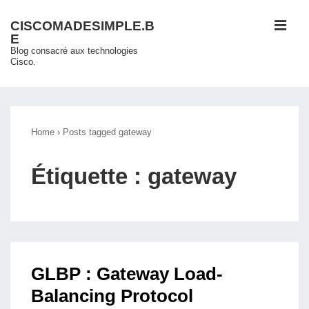
↓
ME
CISCOMADESIMPLE.B
passer
E
au
Blog consacré aux technologies
Cisco.
contenu
principal
Main
Navigation
Home
›
Posts tagged gateway
Étiquette :
gateway
GLBP : Gateway Load-
Balancing Protocol