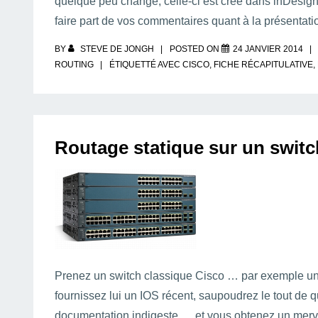
quelque peu changé, celle-ci est crée dans inDesign
faire part de vos commentaires quant à la présentatio
BY
STEVE DE JONGH
POSTED ON
24 JANVIER 2014
ROUTING
ÉTIQUETTÉ AVEC
CISCO
,
FICHE RÉCAPITULATIVE
,
Routage statique sur un swit
Prenez un switch classique Cisco … par exemple u
fournissez lui un IOS récent, saupoudrez le tout d
documentation indigeste … et vous obtenez un merve