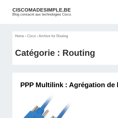
↓
Main
CISCOMADESIMPLE.BE
passer
Blog consacré aux technologies Cisco.
Navigation
au
contenu
principal
Home
›
Cisco
›
Archive for Routing
Catégorie :
Routing
PPP Multilink : Agrégation de 