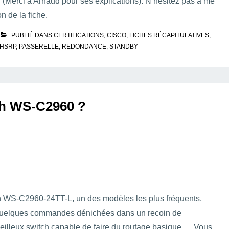
 (Merci à Arnaud pour ses explications). N’hésitez pas à me
n de la fiche.
PUBLIÉ DANS
CERTIFICATIONS
,
CISCO
,
FICHES RÉCAPITULATIVES
,
HSRP
,
PASSERELLE
,
REDONDANCE
,
STANDBY
ch WS-C2960 ?
n WS-C2960-24TT-L, un des modèles les plus fréquents,
e quelques commandes dénichées dans un recoin de
illeux switch capable de faire du routage basique … Vous