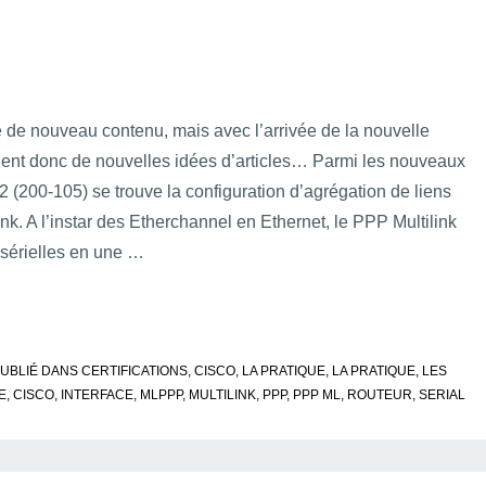
é de nouveau contenu, mais avec l’arrivée de la nouvelle
nt donc de nouvelles idées d’articles… Parmi les nouveaux
200-105) se trouve la configuration d’agrégation de liens
k. A l’instar des Etherchannel en Ethernet, le PPP Multilink
 sérielles en une …
UBLIÉ DANS
CERTIFICATIONS
,
CISCO
,
LA PRATIQUE
,
LA PRATIQUE
,
LES
E
,
CISCO
,
INTERFACE
,
MLPPP
,
MULTILINK
,
PPP
,
PPP ML
,
ROUTEUR
,
SERIAL