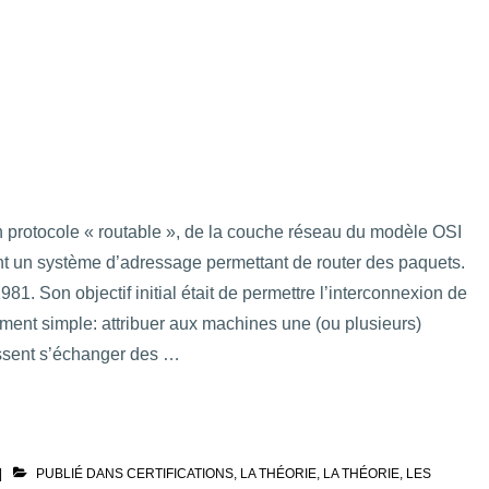
un protocole « routable », de la couche réseau du modèle OSI
ent un système d’adressage permettant de router des paquets.
1. Son objectif initial était de permettre l’interconnexion de
ivement simple: attribuer aux machines une (ou plusieurs)
uissent s’échanger des …
PUBLIÉ DANS
CERTIFICATIONS
,
LA THÉORIE
,
LA THÉORIE
,
LES