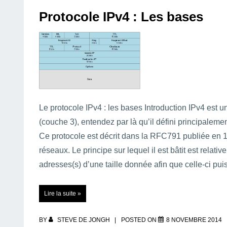
Protocole IPv4 : Les bases
Le protocole IPv4 : les bases Introduction IPv4 est 
(couche 3), entendez par là qu’il défini principalem
Ce protocole est décrit dans la RFC791 publiée en 198
réseaux. Le principe sur lequel il est bâtit est relat
adresses(s) d’une taille donnée afin que celle-ci p
Protocole
Lire la suite »
IPv4
:
Les
bases
BY
STEVE DE JONGH
POSTED ON
8 NOVEMBRE 2014