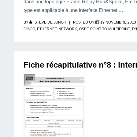
dans une topologie Frame-Relay Hub&Spoke, Emil (m
type est applicable à une interface Ethernet …
BY
STEVE DE JONGH
POSTED ON
19 NOVEMBRE 2013
CISCO
,
ETHERNET
,
NETWORK
,
OSPF
,
POINT-TO-MULTIPOINT
,
TY
Fiche récapitulative n°8 : Inte