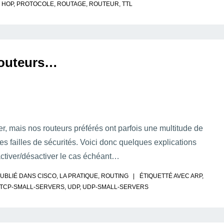
 HOP
,
PROTOCOLE
,
ROUTAGE
,
ROUTEUR
,
TTL
routeurs…
er, mais nos routeurs préférés ont parfois une multitude de
es failles de sécurités. Voici donc quelques explications
activer/désactiver le cas échéant…
UBLIÉ DANS
CISCO
,
LA PRATIQUE
,
ROUTING
ÉTIQUETTÉ AVEC
ARP
,
TCP-SMALL-SERVERS
,
UDP
,
UDP-SMALL-SERVERS