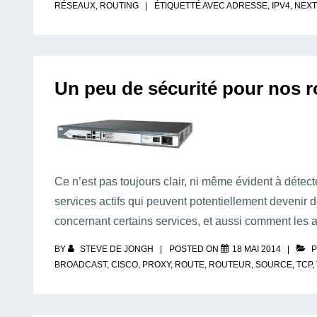
RÉSEAUX
,
ROUTING
ÉTIQUETTÉ AVEC
ADRESSE
,
IPV4
,
NEXT
Un peu de sécurité pour nos 
Ce n’est pas toujours clair, ni même évident à détect
services actifs qui peuvent potentiellement devenir d
concernant certains services, et aussi comment les 
BY
STEVE DE JONGH
POSTED ON
18 MAI 2014
P
BROADCAST
,
CISCO
,
PROXY
,
ROUTE
,
ROUTEUR
,
SOURCE
,
TCP
,