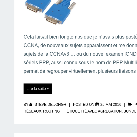
Cela faisait bien longtemps que je n’avais plus post
CCNA, de nouveaux sujets apparaissent et me donne
sujets de la CCNAv3 … ou du nouvel examen ICND2 (
sériels PPP, aussi connu sous le nom de PPP Multilin
permet de regrouper virtuellement plusieurs liaisons
PPP
Lire la suite »
Multilink
:
Agrégation
de
liaisons
BY
STEVE DE JONGH
POSTED ON
25 MAI 2016
P
sérielles
RÉSEAUX
PPP
,
ROUTING
ÉTIQUETTÉ AVEC
AGRÉGATION
,
BUNDL