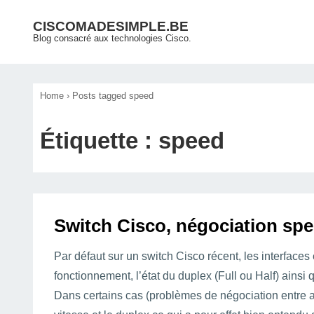
↓
Main
CISCOMADESIMPLE.BE
passer
Blog consacré aux technologies Cisco.
Navigation
au
contenu
principal
Home
›
Posts tagged speed
Étiquette :
speed
Switch Cisco, négociation sp
Par défaut sur un switch Cisco récent, les interfaces
fonctionnement, l’état du duplex (Full ou Half) ainsi 
Dans certains cas (problèmes de négociation entre au