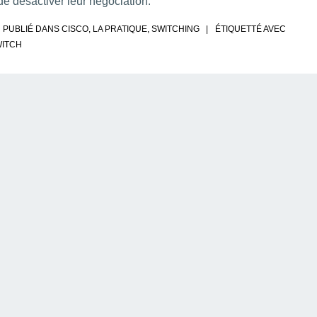
 de désactiver leur négociation.
PUBLIÉ DANS
CISCO
,
LA PRATIQUE
,
SWITCHING
ÉTIQUETTÉ AVEC
ITCH