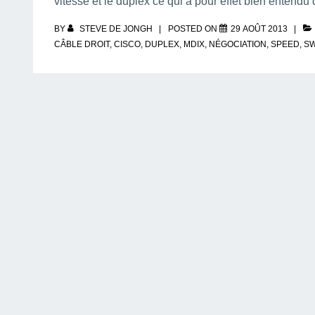
vitesse et le duplex ce qui a pour effet bien entendu
BY
STEVE DE JONGH
POSTED ON
29 AOÛT 2013
CÂBLE DROIT
,
CISCO
,
DUPLEX
,
MDIX
,
NÉGOCIATION
,
SPEED
,
SW