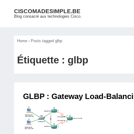
↓
Main
CISCOMADESIMPLE.BE
passer
Blog consacré aux technologies Cisco.
Navigation
au
contenu
principal
Home
›
Posts tagged glbp
Étiquette :
glbp
GLBP : Gateway Load-Balanci