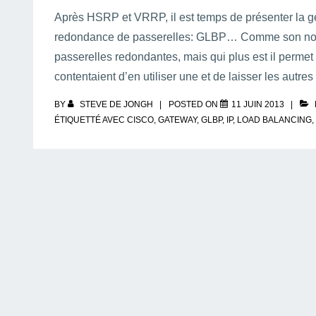
Après HSRP et VRRP, il est temps de présenter la gé
redondance de passerelles: GLBP… Comme son nom l’
passerelles redondantes, mais qui plus est il permet 
contentaient d’en utiliser une et de laisser les autre
BY
STEVE DE JONGH
POSTED ON
11 JUIN 2013
ÉTIQUETTÉ AVEC
CISCO
,
GATEWAY
,
GLBP
,
IP
,
LOAD BALANCING
,