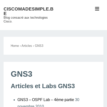
↓
ME
CISCOMADESIMPLE.B
passer
E
au
Blog consacré aux technologies
Cisco.
contenu
principal
Main
Navigation
Home
›
Articles
›
GNS3
GNS3
Articles et Labs GNS3
GNS3 – OSPF Lab – 4ème partie
30
novembre 2010