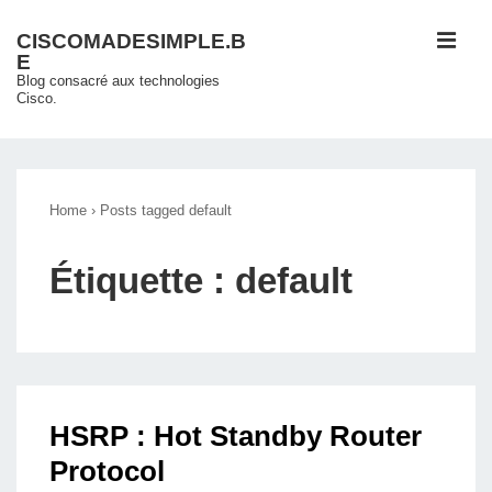
↓
ME
CISCOMADESIMPLE.B
passer
E
au
Blog consacré aux technologies
Cisco.
contenu
principal
Main
Navigation
Home
›
Posts tagged default
Étiquette :
default
HSRP : Hot Standby Router
Protocol