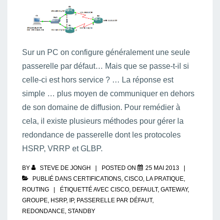
Sur un PC on configure généralement une seule
passerelle par défaut… Mais que se passe-t-il si
celle-ci est hors service ? … La réponse est
simple … plus moyen de communiquer en dehors
de son domaine de diffusion. Pour remédier à
cela, il existe plusieurs méthodes pour gérer la
redondance de passerelle dont les protocoles
HSRP, VRRP et GLBP.
BY
STEVE DE JONGH
POSTED ON
25 MAI 2013
PUBLIÉ DANS
CERTIFICATIONS
,
CISCO
,
LA PRATIQUE
,
ROUTING
ÉTIQUETTÉ AVEC
CISCO
,
DEFAULT
,
GATEWAY
,
GROUPE
,
HSRP
,
IP
,
PASSERELLE PAR DÉFAUT
,
REDONDANCE
,
STANDBY