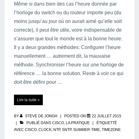
Même si dans bien des cas l’heure donnée par
l’horloge du switch ou du routeur importe peu (du
moins jusqu’au jour où on aurait aimé qu’elle soit
correcte), il peut être utile, voire indispensable de
s’assurer que tout le monde est à la bonne heure.
Il y a deux grandes méthodes: Configurer l’heure
manuellement … autrement dit, la mauvaise
méthode. Synchroniser l’heure sur une horloge de
référence … la bonne solution. Reste à voir ce qui
doit être défini pour …
(S)NTP
Lire la suite »
–
Synchronisation
d’horloge
et
configuration
BY
STEVE DE JONGH
POSTED ON
22 JUILLET 2015
de
l’heure
PUBLIÉ DANS
CISCO
,
LA PRATIQUE
ÉTIQUETTÉ
d’été
AVEC
CISCO
,
CLOCK
,
NTP
,
SNTP
,
SUMMER-TIME
,
TIMEZONE