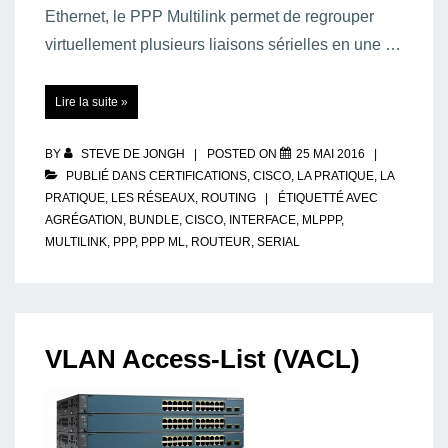
Ethernet, le PPP Multilink permet de regrouper
virtuellement plusieurs liaisons sérielles en une …
PPP
Lire la suite »
Multilink
:
Agrégation
de
liaisons
BY
STEVE DE JONGH
POSTED ON
25 MAI 2016
sérielles
PPP
PUBLIÉ DANS
CERTIFICATIONS
,
CISCO
,
LA PRATIQUE
,
LA
PRATIQUE
,
LES RÉSEAUX
,
ROUTING
ÉTIQUETTÉ AVEC
AGRÉGATION
,
BUNDLE
,
CISCO
,
INTERFACE
,
MLPPP
,
MULTILINK
,
PPP
,
PPP ML
,
ROUTEUR
,
SERIAL
VLAN Access-List (VACL)