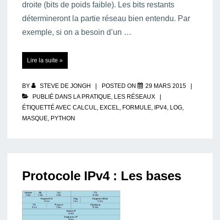
droite (bits de poids faible). Les bits restants
détermineront la partie réseau bien entendu. Par
exemple, si on a besoin d’un …
Formule
Lire la suite »
de
calcul
d’un
masque
réseau
BY
STEVE DE JONGH
POSTED ON
29 MARS 2015
en
fonction
PUBLIÉ DANS
LA PRATIQUE
,
LES RÉSEAUX
d’un
ÉTIQUETTÉ AVEC
CALCUL
,
EXCEL
,
FORMULE
,
IPV4
,
LOG
,
nombre
de
MASQUE
,
PYTHON
machines
Protocole IPv4 : Les bases