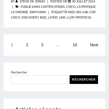
BY
STEVE DE JONGH
POSTED ON
30 JUILLET 2014
PUBLIÉ DANS
CERTIFICATIONS
,
CISCO
,
LA PRATIQUE
,
LA THÉORIE
,
SWITCHING
ÉTIQUETTÉ AVEC
802.1AB
,
CDP
,
CISCO
,
DISCOVERY
,
IEEE
,
LAYER
,
LINK
,
LLDP
,
PROTOCOL
Pagination
1
2
3
…
10
Next
des
publications
Rechercher
RECHERCHER