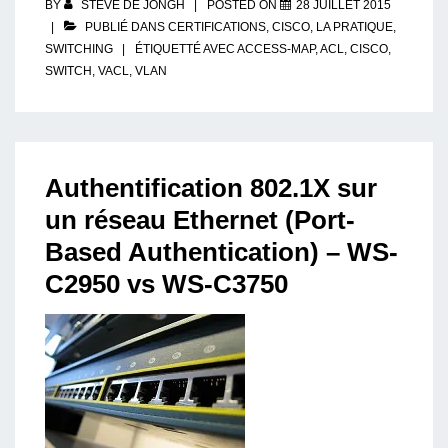
BY
STEVE DE JONGH
POSTED ON
28 JUILLET 2015
PUBLIÉ DANS
CERTIFICATIONS
,
CISCO
,
LA PRATIQUE
,
SWITCHING
ÉTIQUETTÉ AVEC
ACCESS-MAP
,
ACL
,
CISCO
,
SWITCH
,
VACL
,
VLAN
Authentification 802.1X sur
un réseau Ethernet (Port-
Based Authentication) – WS-
C2950 vs WS-C3750