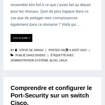
ressemble très fort à ce que j’avais fait au départ
pour les réseaux. Quoi de plus logique dans ce
cas que de partager mes connaissances
également dans ce domaine ? Voilà qui …
Just-
Lire la suite »
Sudo-
It.be
BY
STEVE DE JONGH
POSTED ON
9 AOÛT 2023
PUBLIÉ DANS
DIVERS
ÉTIQUETTÉ AVEC
ADMINISTRATION SYSTÈME
,
BLOG
,
LINUX
Comprendre et configurer le
Port-Security sur un switch
Cisco.