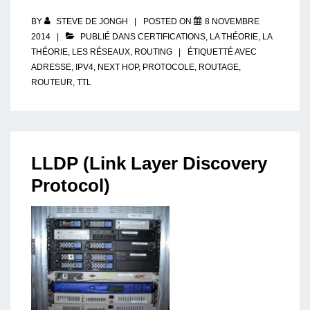
Les
bases
BY
STEVE DE JONGH
POSTED ON
8 NOVEMBRE
2014
PUBLIÉ DANS
CERTIFICATIONS
,
LA THÉORIE
,
LA
THÉORIE
,
LES RÉSEAUX
,
ROUTING
ÉTIQUETTÉ AVEC
ADRESSE
,
IPV4
,
NEXT HOP
,
PROTOCOLE
,
ROUTAGE
,
ROUTEUR
,
TTL
LLDP (Link Layer Discovery
Protocol)