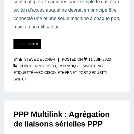
sont multiples: Imaginons par exemple le cas d’un
switch d’accès auquel ne devrait en principe être
connecté une et une seule machine à chaque port,
mais qu’un utilisateur …
Comprendre
Lire la suite »
et
configurer
le
Port-
Security
BY
STEVE DE JONGH
POSTED ON
11 JUIN 2023
sur
un
PUBLIÉ DANS
CISCO
,
LA PRATIQUE
,
SWITCHING
switch
ÉTIQUETTÉ AVEC
CISCO
,
ETHERNET
,
PORT-SECURITY
,
Cisco.
SWITCH
PPP Multilink : Agrégation
de liaisons sérielles PPP