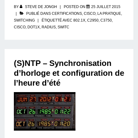
réseau
Ethernet
BY
STEVE DE JONGH
POSTED ON
25 JUILLET 2015
(Port-
Based
PUBLIÉ DANS
CERTIFICATIONS
,
CISCO
,
LA PRATIQUE
,
Authentication)
SWITCHING
ÉTIQUETTÉ AVEC
802.1X
,
C2950
,
C3750
,
–
WS-
CISCO
,
DOT1X
,
RADIUS
,
SWITC
C2950
vs
WS-
C3750
(S)NTP – Synchronisation
d’horloge et configuration de
l’heure d’été