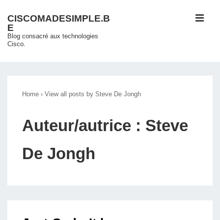
↓
ME
CISCOMADESIMPLE.B
passer
E
au
Blog consacré aux technologies
Cisco.
contenu
principal
Main
Navigation
Home
›
View all posts by Steve De Jongh
Auteur/autrice :
Steve
De Jongh