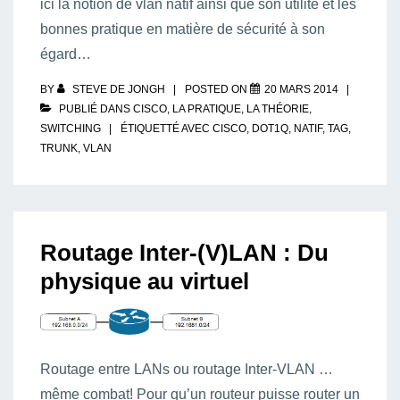
ici la notion de vlan natif ainsi que son utilité et les
bonnes pratique en matière de sécurité à son
égard…
BY
STEVE DE JONGH
POSTED ON
20 MARS 2014
PUBLIÉ DANS
CISCO
,
LA PRATIQUE
,
LA THÉORIE
,
SWITCHING
ÉTIQUETTÉ AVEC
CISCO
,
DOT1Q
,
NATIF
,
TAG
,
TRUNK
,
VLAN
Routage Inter-(V)LAN : Du
physique au virtuel
Routage entre LANs ou routage Inter-VLAN …
même combat! Pour qu’un routeur puisse router un