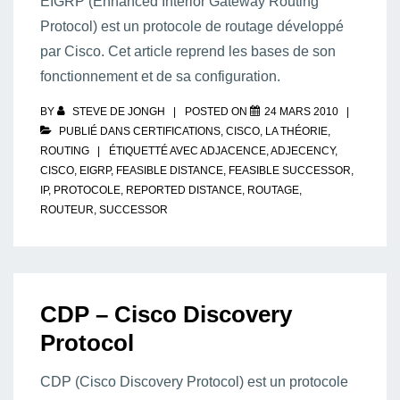
EIGRP (Enhanced Interior Gateway Routing
Protocol) est un protocole de routage développé
par Cisco. Cet article reprend les bases de son
fonctionnement et de sa configuration.
BY
STEVE DE JONGH
POSTED ON
24 MARS 2010
PUBLIÉ DANS
CERTIFICATIONS
,
CISCO
,
LA THÉORIE
,
ROUTING
ÉTIQUETTÉ AVEC
ADJACENCE
,
ADJECENCY
,
CISCO
,
EIGRP
,
FEASIBLE DISTANCE
,
FEASIBLE SUCCESSOR
,
IP
,
PROTOCOLE
,
REPORTED DISTANCE
,
ROUTAGE
,
ROUTEUR
,
SUCCESSOR
CDP – Cisco Discovery
Protocol
CDP (Cisco Discovery Protocol) est un protocole