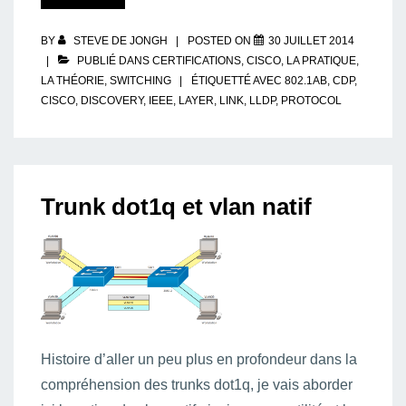
Layer
Discovery
Protocol)
BY
STEVE DE JONGH
POSTED ON
30 JUILLET 2014
PUBLIÉ DANS
CERTIFICATIONS
,
CISCO
,
LA PRATIQUE
,
LA THÉORIE
,
SWITCHING
ÉTIQUETTÉ AVEC
802.1AB
,
CDP
,
CISCO
,
DISCOVERY
,
IEEE
,
LAYER
,
LINK
,
LLDP
,
PROTOCOL
Trunk dot1q et vlan natif
Histoire d’aller un peu plus en profondeur dans la
compréhension des trunks dot1q, je vais aborder