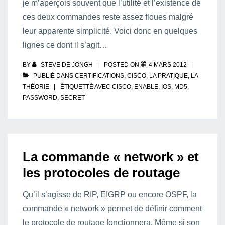
je m’aperçois souvent que l’utilité et l’existence de
ces deux commandes reste assez floues malgré
leur apparente simplicité. Voici donc en quelques
lignes ce dont il s’agit…
BY
STEVE DE JONGH
POSTED ON
4 MARS 2012
PUBLIÉ DANS
CERTIFICATIONS
,
CISCO
,
LA PRATIQUE
,
LA
THÉORIE
ÉTIQUETTÉ AVEC
CISCO
,
ENABLE
,
IOS
,
MD5
,
PASSWORD
,
SECRET
La commande « network » et
les protocoles de routage
Qu’il s’agisse de RIP, EIGRP ou encore OSPF, la
commande « network » permet de définir comment
le protocole de routage fonctionnera. Même si son