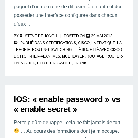
paquet d’un domaine de diffusion à un autre il doit
posséder une interface configurée dans chacun
d’eux …
BY
STEVE DE JONGH
POSTED ON
29 MAI 2013
PUBLIÉ DANS
CERTIFICATIONS
,
CISCO
,
LA PRATIQUE
,
LA
THÉORIE
,
ROUTING
,
SWITCHING
ÉTIQUETTÉ AVEC
CISCO
,
DOT1Q
,
INTER-VLAN
,
MLS
,
MULTILAYER
,
ROUTAGE
,
ROUTER-
ON-A-STICK
,
ROUTEUR
,
SWITCH
,
TRUNK
IOS: « enable password » vs
« enable secret »
Petite piqûre de rappel, cela ne fait jamais de tort
… Au cours des formations dont je m’occupe,