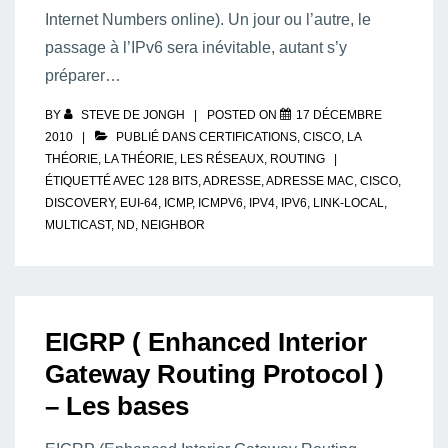
Internet Numbers online). Un jour ou l’autre, le
passage à l’IPv6 sera inévitable, autant s’y
préparer…
BY
STEVE DE JONGH
POSTED ON
17 DÉCEMBRE
2010
PUBLIÉ DANS
CERTIFICATIONS
,
CISCO
,
LA
THÉORIE
,
LA THÉORIE
,
LES RÉSEAUX
,
ROUTING
ÉTIQUETTÉ AVEC
128 BITS
,
ADRESSE
,
ADRESSE MAC
,
CISCO
,
DISCOVERY
,
EUI-64
,
ICMP
,
ICMPV6
,
IPV4
,
IPV6
,
LINK-LOCAL
,
MULTICAST
,
ND
,
NEIGHBOR
EIGRP ( Enhanced Interior
Gateway Routing Protocol )
– Les bases