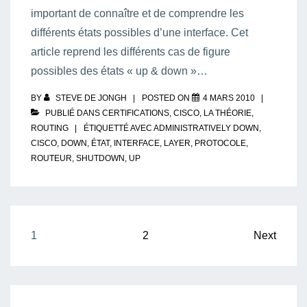
important de connaître et de comprendre les
différents états possibles d’une interface. Cet
article reprend les différents cas de figure
possibles des états « up & down »…
BY
STEVE DE JONGH
POSTED ON
4 MARS 2010
PUBLIÉ DANS
CERTIFICATIONS
,
CISCO
,
LA THÉORIE
,
ROUTING
ÉTIQUETTÉ AVEC
ADMINISTRATIVELY DOWN
,
CISCO
,
DOWN
,
ÉTAT
,
INTERFACE
,
LAYER
,
PROTOCOLE
,
ROUTEUR
,
SHUTDOWN
,
UP
Pagination
1
2
Next
des
publications