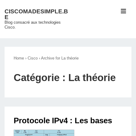
↓
ME
CISCOMADESIMPLE.B
passer
E
au
Blog consacré aux technologies
Cisco.
contenu
principal
Main
Navigation
Home
›
Cisco
›
Archive for La théorie
Catégorie :
La théorie
Protocole IPv4 : Les bases