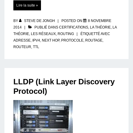
Protocole
Lire la suite »
IPv4
:
Les
bases
BY
STEVE DE JONGH
POSTED ON
8 NOVEMBRE
2014
PUBLIÉ DANS
CERTIFICATIONS
,
LA THÉORIE
,
LA
THÉORIE
,
LES RÉSEAUX
,
ROUTING
ÉTIQUETTÉ AVEC
ADRESSE
,
IPV4
,
NEXT HOP
,
PROTOCOLE
,
ROUTAGE
,
ROUTEUR
,
TTL
LLDP (Link Layer Discovery
Protocol)