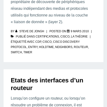
propriétaire de découverte de périphériques
réseau indépendant des medias et protocoles
utilisés qui fonctionne au niveau de la couche
« liaison de donnée » (layer 2).
BY
STEVE DE JONGH
POSTED ON
9 MARS 2010
PUBLIÉ DANS
CERTIFICATIONS
,
CISCO
,
LA THÉORIE
ÉTIQUETTÉ AVEC
CDP
,
CISCO
,
CISCO DISCOVERY
PROTOCOL
,
ENTRY
,
HOLDTIME
,
NEIGHBORS
,
ROUTEUR
,
SWITCH
,
TIMER
Etats des interfaces d’un
routeur
Lorsqu’on configure un routeur, ou lorsqu’on
résoudre un problème de connexion, il est