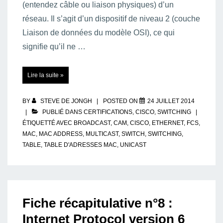
(entendez câble ou liaison physiques) d’un
réseau. Il s’agit d’un dispositif de niveau 2 (couche
Liaison de données du modèle OSI), ce qui
signifie qu’il ne …
Switching
Lire la suite »
fundamentals
–
Table
d’adresses
MAC
BY
STEVE DE JONGH
POSTED ON
24 JUILLET 2014
&
Content-
PUBLIÉ DANS
CERTIFICATIONS
,
CISCO
,
SWITCHING
Addressable
ÉTIQUETTÉ AVEC
BROADCAST
,
CAM
,
CISCO
,
ETHERNET
,
FCS
,
Memory
(CAM
MAC
,
MAC ADDRESS
,
MULTICAST
,
SWITCH
,
SWITCHING
,
Table)
TABLE
,
TABLE D'ADRESSES MAC
,
UNICAST
Fiche récapitulative n°8 :
Internet Protocol version 6