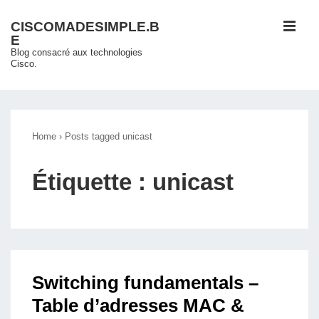
↓
ME
CISCOMADESIMPLE.B
passer
E
au
Blog consacré aux technologies
Cisco.
contenu
principal
Main
Navigation
Home
›
Posts tagged unicast
Étiquette :
unicast
Switching fundamentals –
Table d’adresses MAC &