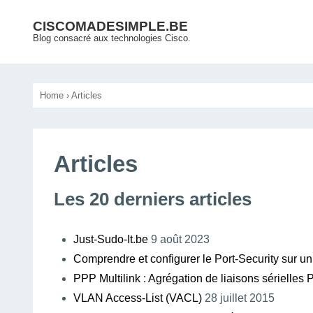
↓
Main
CISCOMADESIMPLE.BE
passer
Blog consacré aux technologies Cisco.
Navigation
au
contenu
principal
Home
›
Articles
Articles
Les 20 derniers articles
Just-Sudo-It.be
9 août 2023
Comprendre et configurer le Port-Security sur un
PPP Multilink : Agrégation de liaisons sérielles
VLAN Access-List (VACL)
28 juillet 2015