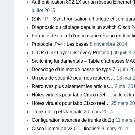
Authentification 802.1X sur un réseau Etherne
juillet 2015
(S)NTP – Synchronisation d’horloge et configurat
Diagnostic du câblage depuis un switch Cisco
24
Formule de calcul d’un masque réseau en fonct
Protocole IPv4 : Les bases
8 novembre 2014
LLDP (Link Layer Discovery Protocol)
30 juillet
Switching fundamentals – Table d’adresses M
Décodage d’un mot de passe de type 7
6 juin 2
Un peu de sécurité pour nos routeurs…
18 mai 
Retrouvez plus aisément les articles…
2 mai 20
Hôtes virtuels pour labo Cisco réel … suite et fin
Hôtes virtuels pour labo Cisco réel…
25 mars 2
Trunk dot1q et vlan natif
20 mars 2014
Configuration avancée de trunks dot1q
11 mars 
Cisco HomeLab v2.0 … finalisé!
8 mars 2014