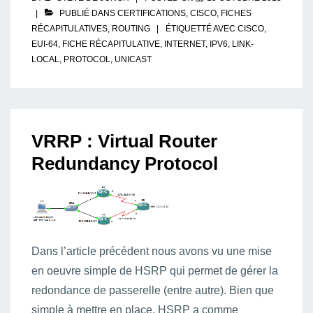
PUBLIÉ DANS
CERTIFICATIONS
,
CISCO
,
FICHES
RÉCAPITULATIVES
,
ROUTING
ÉTIQUETTÉ AVEC
CISCO
,
EUI-64
,
FICHE RÉCAPITULATIVE
,
INTERNET
,
IPV6
,
LINK-
LOCAL
,
PROTOCOL
,
UNICAST
VRRP : Virtual Router
Redundancy Protocol
Dans l’article précédent nous avons vu une mise
en oeuvre simple de HSRP qui permet de gérer la
redondance de passerelle (entre autre). Bien que
simple à mettre en place, HSRP a comme