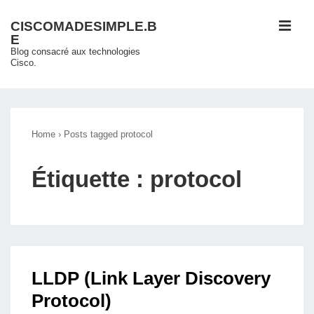
↓
ME
CISCOMADESIMPLE.B
passer
E
au
Blog consacré aux technologies
Cisco.
contenu
principal
Main
Navigation
Home
›
Posts tagged protocol
Étiquette :
protocol
LLDP (Link Layer Discovery
Protocol)