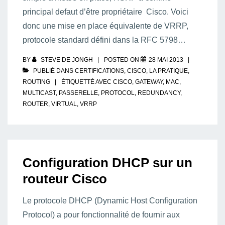
principal defaut d’être propriétaire Cisco. Voici
donc une mise en place équivalente de VRRP,
protocole standard défini dans la RFC 5798…
BY
STEVE DE JONGH
POSTED ON
28 MAI 2013
PUBLIÉ DANS
CERTIFICATIONS
,
CISCO
,
LA PRATIQUE
,
ROUTING
ÉTIQUETTÉ AVEC
CISCO
,
GATEWAY
,
MAC
,
MULTICAST
,
PASSERELLE
,
PROTOCOL
,
REDUNDANCY
,
ROUTER
,
VIRTUAL
,
VRRP
Configuration DHCP sur un
routeur Cisco
Le protocole DHCP (Dynamic Host Configuration
Protocol) a pour fonctionnalité de fournir aux