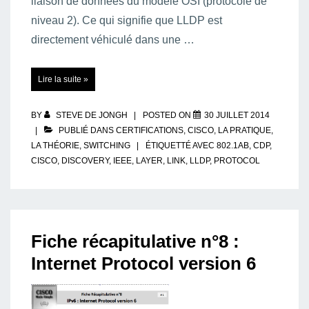
liaison de données du modèle OSI (protocole de
niveau 2). Ce qui signifie que LLDP est
directement véhiculé dans une …
LLDP
Lire la suite »
(Link
Layer
Discovery
Protocol)
BY
STEVE DE JONGH
POSTED ON
30 JUILLET 2014
PUBLIÉ DANS
CERTIFICATIONS
,
CISCO
,
LA PRATIQUE
,
LA THÉORIE
,
SWITCHING
ÉTIQUETTÉ AVEC
802.1AB
,
CDP
,
CISCO
,
DISCOVERY
,
IEEE
,
LAYER
,
LINK
,
LLDP
,
PROTOCOL
Fiche récapitulative n°8 :
Internet Protocol version 6