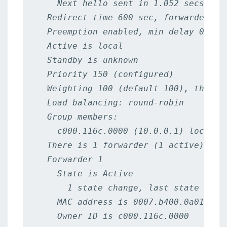
    Next hello sent in 1.052 secs

  Redirect time 600 sec, forwarder tim
  Preemption enabled, min delay 0 sec

  Active is local

  Standby is unknown

  Priority 150 (configured)

  Weighting 100 (default 100), thresho
  Load balancing: round-robin

  Group members:

    c000.116c.0000 (10.0.0.1) local  
  There is 1 forwarder (1 active)

  Forwarder 1

    State is Active

      1 state change, last state chang
    MAC address is 0007.b400.0a01 (de
    Owner ID is c000.116c.0000
