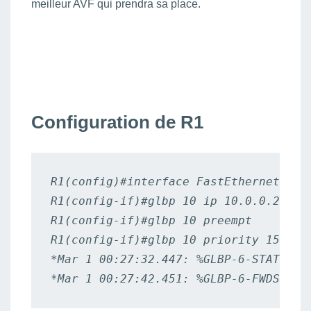
meilleur AVF qui prendra sa place.
Configuration de R1
R1(config)#interface FastEthernet 0/0

R1(config-if)#glbp 10 ip 10.0.0.254

R1(config-if)#glbp 10 preempt

R1(config-if)#glbp 10 priority 150

*Mar 1 00:27:32.447: %GLBP-6-STATECHA
*Mar 1 00:27:42.451: %GLBP-6-FWDSTATE