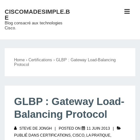
↓
ME
CISCOMADESIMPLE.B
passer
E
au
Blog consacré aux technologies
Cisco.
contenu
principal
Main
Navigation
Home
›
Certifications
›
GLBP : Gateway Load-Balancing
Protocol
GLBP : Gateway Load-
Balancing Protocol
STEVE DE JONGH
POSTED ON
11 JUIN 2013
PUBLIÉ DANS
CERTIFICATIONS
,
CISCO
,
LA PRATIQUE
,