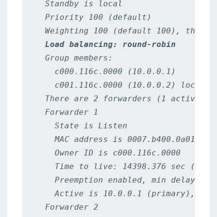
  Standby is local

  Priority 100 (default)

  Weighting 100 (default 100), thresho
Load balancing: round-robin
  Group members:

    c000.116c.0000 (10.0.0.1)

    c001.116c.0000 (10.0.0.2) local

  There are 2 forwarders (1 active)

  Forwarder 1

    State is Listen

    MAC address is 0007.b400.0a01 (lea
    Owner ID is c000.116c.0000

    Time to live: 14398.376 sec (maxim
    Preemption enabled, min delay 30 s
    Active is 10.0.0.1 (primary), weig
  Forwarder 2
