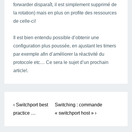
forwarder disparaît, il est simplement supprimé de
la rotation) mais en plus on profite des ressources
de celle-ci!
Il est bien entendu possible d’obtenir une
configuration plus poussée, en ajustant les timers
par exemple afin d’améliorer la réactivité du
protocole etc… Ce sera le sujet d’un prochain
article!.
Navigation
Previous
Next
‹ Switchport best
Switching : commande
Post
Post
de
practice …
« switchport host » ›
is
is
l’article