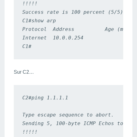
!!!!!

Success rate is 100 percent (5/5), rou
C1#show arp

Protocol  Address          Age (min)  
Internet  10.0.0.254              2  
C1#
Sur C2…
C2#ping 1.1.1.1

Type escape sequence to abort.

Sending 5, 100-byte ICMP Echos to 1.1.
!!!!!
