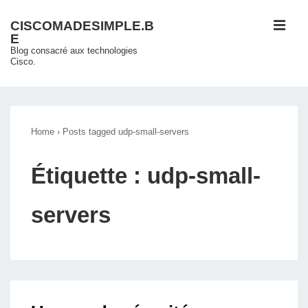
↓
ME
CISCOMADESIMPLE.B
passer
E
au
Blog consacré aux technologies
Cisco.
contenu
principal
Main
Navigation
Home
›
Posts tagged udp-small-servers
Étiquette :
udp-small-
servers