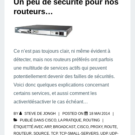
Un peu de sécurité pour nos
routeurs…
Ce n’est pas toujours clair, ni même évident à
détecter, mais nos routeurs préférés ont parfois
une multitude de services actifs qui peuvent
potentiellement devenir des failles de sécurités.
Voici donc quelques explications concernant
certains services, et aussi comment les
activer/désactiver le cas échéant…
BY
STEVE DE JONGH
POSTED ON
18 MAI 2014
PUBLIÉ DANS
CISCO
,
LA PRATIQUE
,
ROUTING
ÉTIQUETTÉ AVEC
ARP
,
BROADCAST
,
CISCO
,
PROXY
,
ROUTE
,
ROUTEUR
,
SOURCE
,
TCP
,
TCP-SMALL-SERVERS
,
UDP
,
UDP-