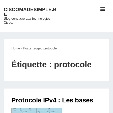
↓
ME
CISCOMADESIMPLE.B
passer
E
au
Blog consacré aux technologies
Cisco.
contenu
principal
Main
Navigation
Home
›
Posts tagged protocole
Étiquette :
protocole
Protocole IPv4 : Les bases