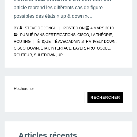
article reprend les différents cas de figure
possibles des états « up & down »…
BY
STEVE DE JONGH
POSTED ON
4 MARS 2010
PUBLIÉ DANS
CERTIFICATIONS
,
CISCO
,
LA THÉORIE
,
ROUTING
ÉTIQUETTÉ AVEC
ADMINISTRATIVELY DOWN
,
CISCO
,
DOWN
,
ÉTAT
,
INTERFACE
,
LAYER
,
PROTOCOLE
,
ROUTEUR
,
SHUTDOWN
,
UP
Rechercher
RECHERCHER
Articles récents