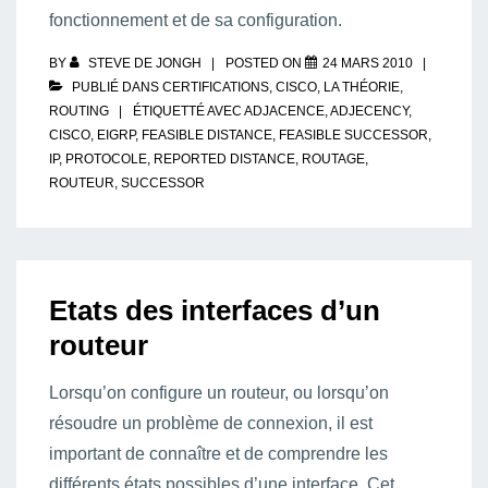
fonctionnement et de sa configuration.
BY
STEVE DE JONGH
POSTED ON
24 MARS 2010
PUBLIÉ DANS
CERTIFICATIONS
,
CISCO
,
LA THÉORIE
,
ROUTING
ÉTIQUETTÉ AVEC
ADJACENCE
,
ADJECENCY
,
CISCO
,
EIGRP
,
FEASIBLE DISTANCE
,
FEASIBLE SUCCESSOR
,
IP
,
PROTOCOLE
,
REPORTED DISTANCE
,
ROUTAGE
,
ROUTEUR
,
SUCCESSOR
Etats des interfaces d’un
routeur
Lorsqu’on configure un routeur, ou lorsqu’on
résoudre un problème de connexion, il est
important de connaître et de comprendre les
différents états possibles d’une interface. Cet