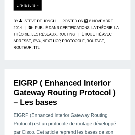
Protocole
Lire la suite »
IPv4
:
Les
bases
BY
STEVE DE JONGH
POSTED ON
8 NOVEMBRE
2014
PUBLIÉ DANS
CERTIFICATIONS
,
LA THÉORIE
,
LA
THÉORIE
,
LES RÉSEAUX
,
ROUTING
ÉTIQUETTÉ AVEC
ADRESSE
,
IPV4
,
NEXT HOP
,
PROTOCOLE
,
ROUTAGE
,
ROUTEUR
,
TTL
EIGRP ( Enhanced Interior
Gateway Routing Protocol )
– Les bases
EIGRP (Enhanced Interior Gateway Routing
Protocol) est un protocole de routage développé
par Cisco. Cet article reprend les bases de son