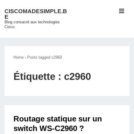
↓
ME
CISCOMADESIMPLE.B
passer
E
au
Blog consacré aux technologies
Cisco.
contenu
principal
Main
Navigation
Home
›
Posts tagged c2960
Étiquette :
c2960
Routage statique sur un
switch WS-C2960 ?