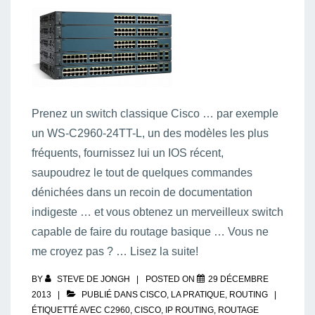
Prenez un switch classique Cisco … par exemple
un WS-C2960-24TT-L, un des modèles les plus
fréquents, fournissez lui un IOS récent,
saupoudrez le tout de quelques commandes
dénichées dans un recoin de documentation
indigeste … et vous obtenez un merveilleux switch
capable de faire du routage basique … Vous ne
me croyez pas ? … Lisez la suite!
BY
STEVE DE JONGH
POSTED ON
29 DÉCEMBRE
2013
PUBLIÉ DANS
CISCO
,
LA PRATIQUE
,
ROUTING
ÉTIQUETTÉ AVEC
C2960
,
CISCO
,
IP ROUTING
,
ROUTAGE