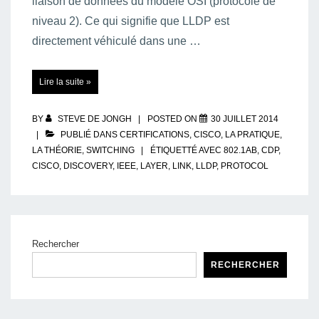
liaison de données du modèle OSI (protocole de
niveau 2). Ce qui signifie que LLDP est
directement véhiculé dans une …
LLDP
Lire la suite »
(Link
Layer
Discovery
Protocol)
BY
STEVE DE JONGH
POSTED ON
30 JUILLET 2014
PUBLIÉ DANS
CERTIFICATIONS
,
CISCO
,
LA PRATIQUE
,
LA THÉORIE
,
SWITCHING
ÉTIQUETTÉ AVEC
802.1AB
,
CDP
,
CISCO
,
DISCOVERY
,
IEEE
,
LAYER
,
LINK
,
LLDP
,
PROTOCOL
Rechercher
RECHERCHER