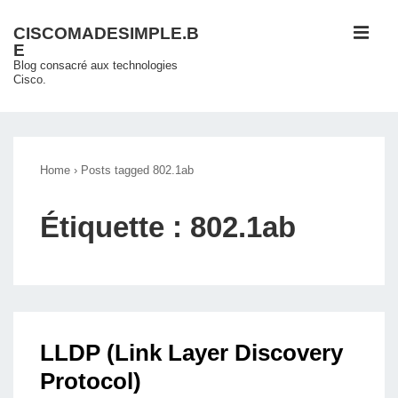
↓
ME
CISCOMADESIMPLE.B
passer
E
au
Blog consacré aux technologies
Cisco.
contenu
principal
Main
Navigation
Home
›
Posts tagged 802.1ab
Étiquette :
802.1ab
LLDP (Link Layer Discovery
Protocol)