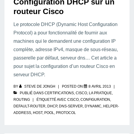
Configuration DHCP sur un
routeur Cisco
Le protocole DHCP (Dynamic Host Configuration
Protocol) a pour fonctionnalité de fournir aux
machines qui le demandent une configuration IP
complète, adresse IPv4, masque de sous-réseau,
passerelle par défaut, serveur dns… Cet article a
pour sujet la configuration d’un routeur Cisco en
serveur DHCP.
BY
STEVE DE JONGH
POSTED ON
8 AVRIL 2013
PUBLIÉ DANS
CERTIFICATIONS
,
CISCO
,
LA PRATIQUE
,
ROUTING
ÉTIQUETTÉ AVEC
CISCO
,
CONFIGURATION
,
DEFAULT-ROUTER
,
DHCP
,
DNS-SERVER
,
DYNAMIC
,
HELPER-
ADDRESS
,
HOST
,
POOL
,
PROTOCOL