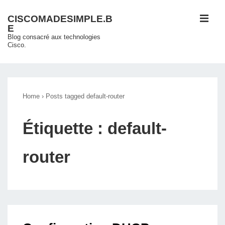
↓
ME
CISCOMADESIMPLE.B
passer
E
au
Blog consacré aux technologies
Cisco.
contenu
principal
Main
Navigation
Home
›
Posts tagged default-router
Étiquette :
default-
router