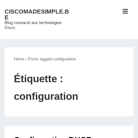
↓
ME
CISCOMADESIMPLE.B
passer
E
au
Blog consacré aux technologies
Cisco.
contenu
principal
Main
Navigation
Home
›
Posts tagged configuration
Étiquette :
configuration