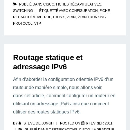
PUBLIÉ DANS
CISCO
,
FICHES RÉCAPITULATIVES
,
SWITCHING
ÉTIQUETTÉ AVEC
CONFIGURATION
,
FICHE
RÉCAPITULATIVE
,
PDF
,
TRUNK
,
VLAN
,
VLAN TRUNKING
PROTOCOL
,
VTP
Routage statique et
adressage IPv6
Afin d’aborder la configuration orientée IPv6 d’un
routeur de manière simple, nous allons voir,
dans cet article, comment configurer un routeur en
utilisant un adressage IPv6 ainsi que comment
utiliser des routes statiques IPv6.
BY
STEVE DE JONGH
POSTED ON
6 FÉVRIER 2011
PUBLIÉ DANS
CERTIFICATIONS
,
CISCO
,
LA PRATIQUE
,