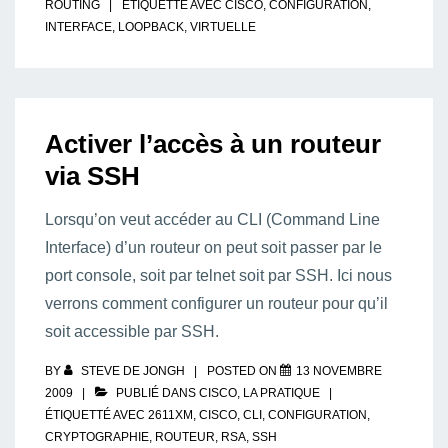
ROUTING
ÉTIQUETTÉ AVEC
CISCO
,
CONFIGURATION
,
INTERFACE
,
LOOPBACK
,
VIRTUELLE
Activer l’accès à un routeur
via SSH
Lorsqu’on veut accéder au CLI (Command Line
Interface) d’un routeur on peut soit passer par le
port console, soit par telnet soit par SSH. Ici nous
verrons comment configurer un routeur pour qu’il
soit accessible par SSH.
BY
STEVE DE JONGH
POSTED ON
13 NOVEMBRE
2009
PUBLIÉ DANS
CISCO
,
LA PRATIQUE
ÉTIQUETTÉ AVEC
2611XM
,
CISCO
,
CLI
,
CONFIGURATION
,
CRYPTOGRAPHIE
,
ROUTEUR
,
RSA
,
SSH