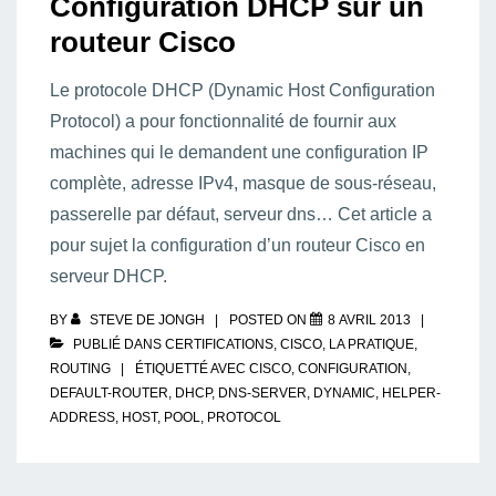
Configuration DHCP sur un
routeur Cisco
Le protocole DHCP (Dynamic Host Configuration
Protocol) a pour fonctionnalité de fournir aux
machines qui le demandent une configuration IP
complète, adresse IPv4, masque de sous-réseau,
passerelle par défaut, serveur dns… Cet article a
pour sujet la configuration d’un routeur Cisco en
serveur DHCP.
BY
STEVE DE JONGH
POSTED ON
8 AVRIL 2013
PUBLIÉ DANS
CERTIFICATIONS
,
CISCO
,
LA PRATIQUE
,
ROUTING
ÉTIQUETTÉ AVEC
CISCO
,
CONFIGURATION
,
DEFAULT-ROUTER
,
DHCP
,
DNS-SERVER
,
DYNAMIC
,
HELPER-
ADDRESS
,
HOST
,
POOL
,
PROTOCOL