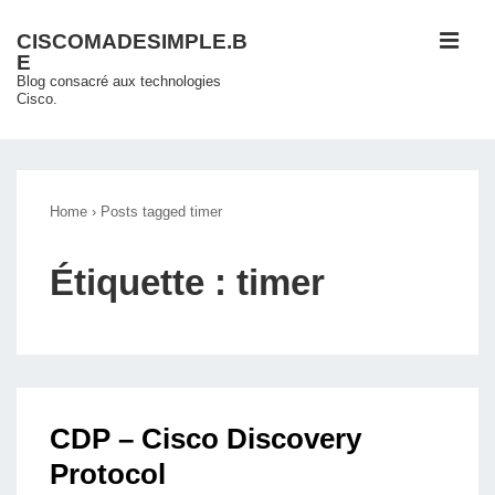
↓
ME
CISCOMADESIMPLE.B
passer
E
au
Blog consacré aux technologies
Cisco.
contenu
principal
Main
Navigation
Home
›
Posts tagged timer
Étiquette :
timer
CDP – Cisco Discovery
Protocol