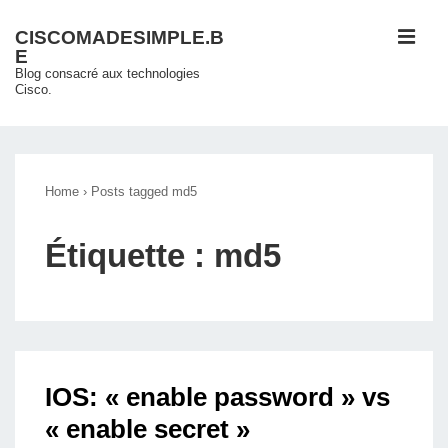
↓
ME
CISCOMADESIMPLE.B
passer
E
au
Blog consacré aux technologies
Cisco.
contenu
principal
Main
Navigation
Home
›
Posts tagged md5
Étiquette :
md5
IOS: « enable password » vs
« enable secret »