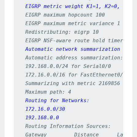
EIGRP metric weight K1=1, K2=0, K3=1
 EIGRP maximum hopcount 100

 EIGRP maximum metric variance 1

 Redistributing: eigrp 10

 EIGRP NSF-aware route hold timer is 2
Automatic network summarization is i
 Automatic address summarization:

 192.168.0.0/24 for Serial0/0

 172.16.0.0/16 for FastEthernet0/0

 Summarizing with metric 2169856

 Maximum path: 4

Routing for Networks:

 172.16.0.0/30

 192.168.0.0
 Routing Information Sources:

 Gateway         Distance      Last Up