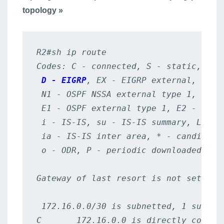
topology »
R2#sh ip route

 D - EIGRP
, EX - EIGRP external, O - O
 N1 - OSPF NSSA external type 1, N2 - 
 E1 - OSPF external type 1, E2 - OSPF 
 i - IS-IS, su - IS-IS summary, L1 - I
 ia - IS-IS inter area, * - candidate 
 o - ODR, P - periodic downloaded stat
Gateway of last resort is not set

 172.16.0.0/30 is subnetted, 1 subnets