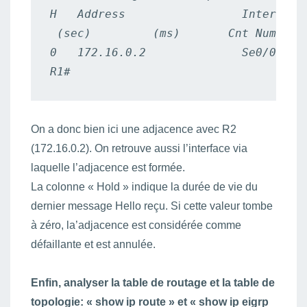
H   Address                 Interface
 (sec)         (ms)       Cnt Num

0   172.16.0.2              Se0/0     
R1#
On a donc bien ici une adjacence avec R2
(172.16.0.2). On retrouve aussi l’interface via
laquelle l’adjacence est formée.
La colonne « Hold » indique la durée de vie du
dernier message Hello reçu. Si cette valeur tombe
à zéro, la’adjacence est considérée comme
défaillante et est annulée.
Enfin, analyser la table de routage et la table de
topologie: « show ip route » et « show ip eigrp