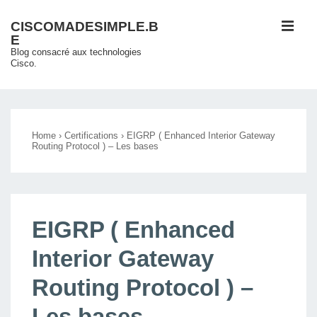
↓
ME
CISCOMADESIMPLE.B
passer
E
au
Blog consacré aux technologies
Cisco.
contenu
principal
Main
Navigation
Home
›
Certifications
›
EIGRP ( Enhanced Interior Gateway
Routing Protocol ) – Les bases
EIGRP ( Enhanced
Interior Gateway
Routing Protocol ) –
Les bases