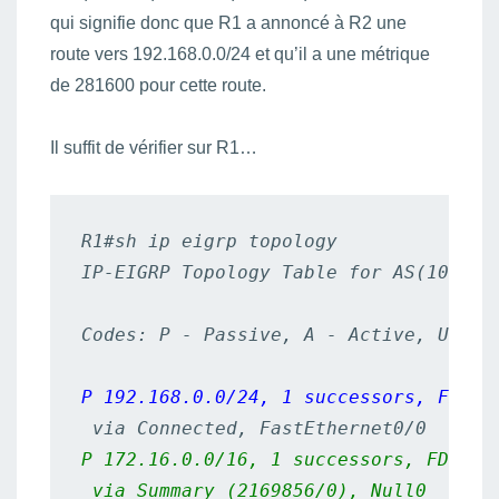
qui signifie donc que R1 a annoncé à R2 une
route vers 192.168.0.0/24 et qu’il a une métrique
de 281600 pour cette route.
Il suffit de vérifier sur R1…
R1#sh ip eigrp topology

IP-EIGRP Topology Table for AS(10)/ID(
Codes: P - Passive, A - Active, U - U
P 192.168.0.0/24, 1 successors, FD is
P 172.16.0.0/16, 1 successors, FD is 2
 via Summary (2169856/0), Null0