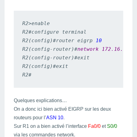
R2>enable

R2#configure terminal

R2(config)#router eigrp 
10
R2(config-router)#
network 172.16.0.0
R2(config-router)#exit

R2(config)#exit

R2#
Quelques explications…
On a donc ici bien activé EIGRP sur les deux
routeurs pour l’
ASN 10
.
Sur R1 on a bien activé l’interface
Fa0/0
et
S0/0
via les commandes network.