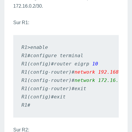
172.16.0.2/30.
Sur R1:
R1>enable

R1#configure terminal

R1(config)#router eigrp 
10
R1(config-router)#
network 192.168.0.0
R1(config-router)#
network 172.16.0.0 
R1(config-router)#exit

R1(config)#exit

R1#
Sur R2: