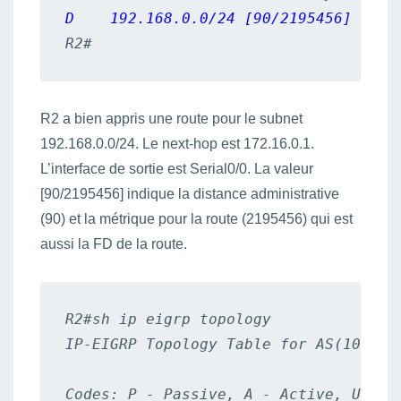
D    192.168.0.0/24 [90/2195456] via 
R2#
R2 a bien appris une route pour le subnet
192.168.0.0/24. Le next-hop est 172.16.0.1.
L’interface de sortie est Serial0/0. La valeur
[90/2195456] indique la distance administrative
(90) et la métrique pour la route (2195456) qui est
aussi la FD de la route.
R2#sh ip eigrp topology

IP-EIGRP Topology Table for AS(10)/ID(
Codes: P - Passive, A - Active, U - U