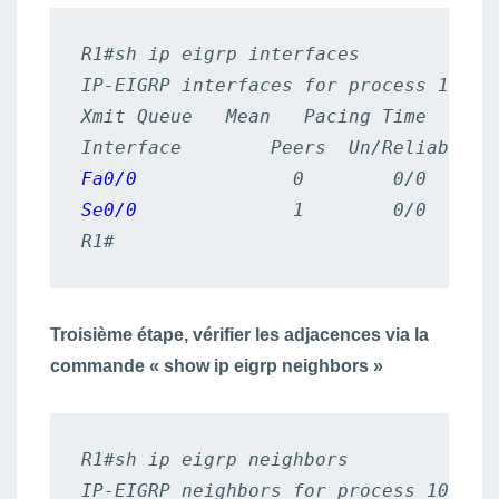
R1#sh ip eigrp interfaces

IP-EIGRP interfaces for process 10

Xmit Queue   Mean   Pacing Time   Mult
Fa0/0 
Se0/0
              1        0/0      
R1#
Troisième étape, vérifier les adjacences via la
commande « show ip eigrp neighbors »
R1#sh ip eigrp neighbors

IP-EIGRP neighbors for process 10
