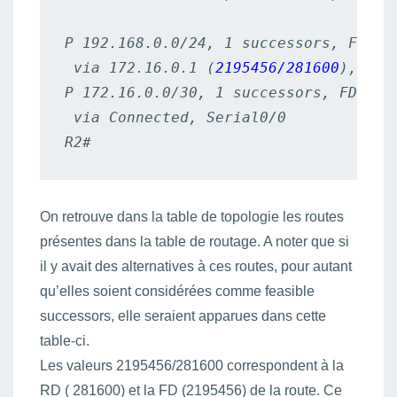
P 192.168.0.0/24, 1 successors, FD is 
 via 172.16.0.1 (
2195456/281600
), Seri
P 172.16.0.0/30, 1 successors, FD is 2
 via Connected, Serial0/0

R2#
On retrouve dans la table de topologie les routes
présentes dans la table de routage. A noter que si
il y avait des alternatives à ces routes, pour autant
qu’elles soient considérées comme feasible
successors, elle seraient apparues dans cette
table-ci.
Les valeurs 2195456/281600 correspondent à la
RD ( 281600) et la FD (2195456) de la route. Ce