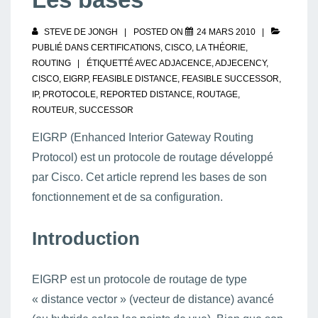
STEVE DE JONGH
POSTED ON
24 MARS 2010
PUBLIÉ DANS
CERTIFICATIONS
,
CISCO
,
LA THÉORIE
,
ROUTING
ÉTIQUETTÉ AVEC
ADJACENCE
,
ADJECENCY
,
CISCO
,
EIGRP
,
FEASIBLE DISTANCE
,
FEASIBLE SUCCESSOR
,
IP
,
PROTOCOLE
,
REPORTED DISTANCE
,
ROUTAGE
,
ROUTEUR
,
SUCCESSOR
EIGRP (Enhanced Interior Gateway Routing
Protocol) est un protocole de routage développé
par Cisco. Cet article reprend les bases de son
fonctionnement et de sa configuration.
Introduction
EIGRP est un protocole de routage de type
« distance vector » (vecteur de distance) avancé