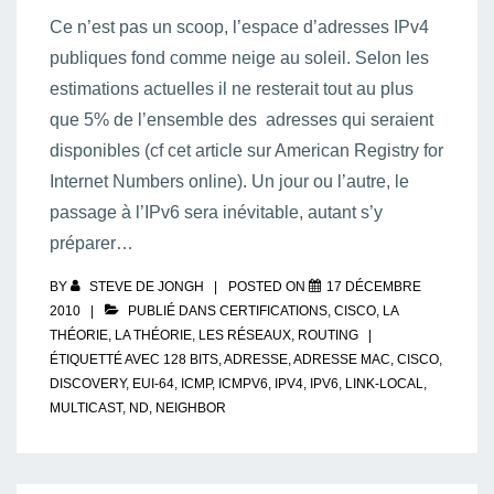
Ce n’est pas un scoop, l’espace d’adresses IPv4
publiques fond comme neige au soleil. Selon les
estimations actuelles il ne resterait tout au plus
que 5% de l’ensemble des adresses qui seraient
disponibles (cf cet article sur American Registry for
Internet Numbers online). Un jour ou l’autre, le
passage à l’IPv6 sera inévitable, autant s’y
préparer…
BY
STEVE DE JONGH
POSTED ON
17 DÉCEMBRE
2010
PUBLIÉ DANS
CERTIFICATIONS
,
CISCO
,
LA
THÉORIE
,
LA THÉORIE
,
LES RÉSEAUX
,
ROUTING
ÉTIQUETTÉ AVEC
128 BITS
,
ADRESSE
,
ADRESSE MAC
,
CISCO
,
DISCOVERY
,
EUI-64
,
ICMP
,
ICMPV6
,
IPV4
,
IPV6
,
LINK-LOCAL
,
MULTICAST
,
ND
,
NEIGHBOR