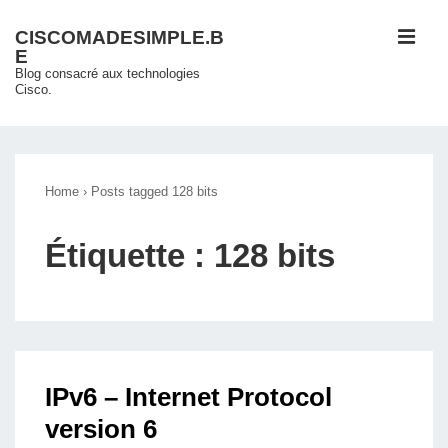
↓
ME
CISCOMADESIMPLE.B
passer
E
au
Blog consacré aux technologies
Cisco.
contenu
principal
Main
Navigation
Home
›
Posts tagged 128 bits
Étiquette :
128 bits
IPv6 – Internet Protocol
version 6