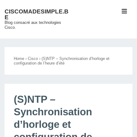
↓
ME
CISCOMADESIMPLE.B
passer
E
au
Blog consacré aux technologies
Cisco.
contenu
principal
Main
Navigation
Home
›
Cisco
›
(S)NTP – Synchronisation d’horloge et
configuration de l’heure d’été
(S)NTP –
Synchronisation
d’horloge et
configuration de