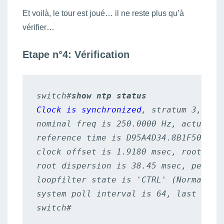
Et voilà, le tour est joué… il ne reste plus qu’à
vérifier…
Etape n°4: Vérification
switch#
show ntp status
Clock is synchronized
, stratum 3, 
ref
nominal freq is 250.0000 Hz, actual fr
reference time is D95A4D34.8B1F5043 (1
clock offset is 1.9180 msec, root dela
root dispersion is 38.45 msec, peer di
loopfilter state is 'CTRL' (Normal Co
system poll interval is 64, last updat
switch#