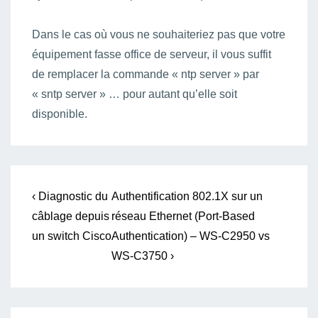
Dans le cas où vous ne souhaiteriez pas que votre
équipement fasse office de serveur, il vous suffit
de remplacer la commande « ntp server » par
« sntp server » … pour autant qu’elle soit
disponible.
Navigation
Previous
Next
‹ Diagnostic du
Authentification 802.1X sur un
Post
Post
de
câblage depuis
réseau Ethernet (Port-Based
is
is
un switch Cisco
Authentication) – WS-C2950 vs
l’article
WS-C3750 ›