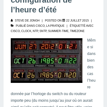
l’heure d’été
STEVE DE JONGH
POSTED ON
22 JUILLET 2015
PUBLIÉ DANS
CISCO
,
LA PRATIQUE
ÉTIQUETTÉ AVEC
CISCO
,
CLOCK
,
NTP
,
SNTP
,
SUMMER-TIME
,
TIMEZONE
Mêm
e si
dans
bien
des
cas
l’heu
re
donnée par l’horloge du switch ou du routeur
importe peu (du moins jusqu’au jour où on aurait