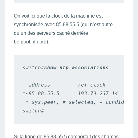
On voit ici que la clock de la machine est
synchronisée avec 85.88.55.5 (qui n’est autre
qu’un des serveurs caché derrière
be.pool.ntp.org).
switch#
show ntp associations
  address         ref clock       st 
*~85.88.55.5      193.79.237.14    2 
 * sys.peer, # selected, + candidate,
switch#
Si la ligne de 85.88.55.5 comportait des champs