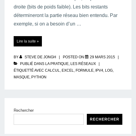
droite (bits de poids faible). Les bits restants
détermineront la partie réseau bien entendu. Par
exemple, si on a besoin d’un …
Formule
Lire la suite »
de
calcul
d’un
masque
réseau
BY
STEVE DE JONGH
POSTED ON
29 MARS 2015
en
fonction
PUBLIÉ DANS
LA PRATIQUE
,
LES RÉSEAUX
d’un
ÉTIQUETTÉ AVEC
CALCUL
,
EXCEL
,
FORMULE
,
IPV4
,
LOG
,
nombre
de
MASQUE
,
PYTHON
machines
Rechercher
RECHERCHER