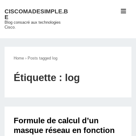
↓
ME
CISCOMADESIMPLE.B
passer
E
au
Blog consacré aux technologies
Cisco.
contenu
principal
Main
Navigation
Home
›
Posts tagged log
Étiquette :
log
Formule de calcul d’un
masque réseau en fonction