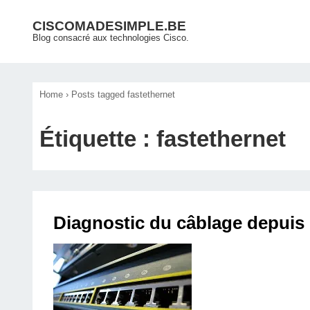
↓
Main
CISCOMADESIMPLE.BE
passer
Blog consacré aux technologies Cisco.
Navigation
au
contenu
principal
Home
›
Posts tagged fastethernet
Étiquette :
fastethernet
Diagnostic du câblage depuis