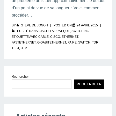
de problème de situer approximativement le défaut
d’un point de vue de sa longueur. Voici comment
procéder…
BY
STEVE DE JONGH
POSTED ON
24 AVRIL 2015
PUBLIÉ DANS
CISCO
,
LA PRATIQUE
,
SWITCHING
ÉTIQUETTÉ AVEC
CABLE
,
CISCO
,
ETHERNET
,
FASTETHERNET
,
GIGABITETHERNET
,
PAIRE
,
SWITCH
,
TDR
,
TEST
,
UTP
Rechercher
RECHERCHER