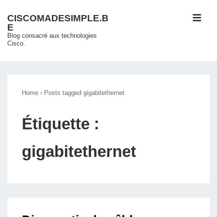
↓
ME
CISCOMADESIMPLE.B
passer
E
au
Blog consacré aux technologies
Cisco.
contenu
principal
Main
Navigation
Home
›
Posts tagged gigabitethernet
Étiquette :
gigabitethernet