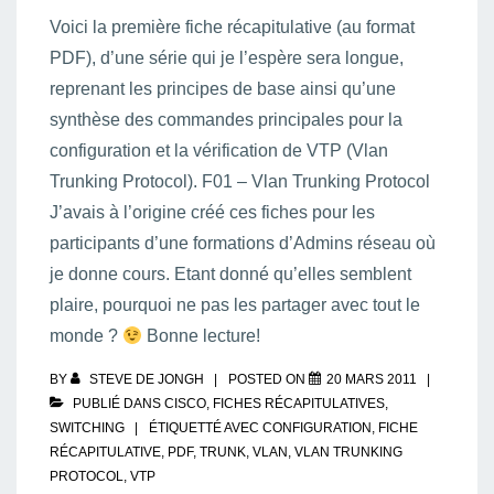
Voici la première fiche récapitulative (au format
PDF), d’une série qui je l’espère sera longue,
reprenant les principes de base ainsi qu’une
synthèse des commandes principales pour la
configuration et la vérification de VTP (Vlan
Trunking Protocol). F01 – Vlan Trunking Protocol
J’avais à l’origine créé ces fiches pour les
participants d’une formations d’Admins réseau où
je donne cours. Etant donné qu’elles semblent
plaire, pourquoi ne pas les partager avec tout le
monde ?
Bonne lecture!
BY
STEVE DE JONGH
POSTED ON
20 MARS 2011
PUBLIÉ DANS
CISCO
,
FICHES RÉCAPITULATIVES
,
SWITCHING
ÉTIQUETTÉ AVEC
CONFIGURATION
,
FICHE
RÉCAPITULATIVE
,
PDF
,
TRUNK
,
VLAN
,
VLAN TRUNKING
PROTOCOL
,
VTP