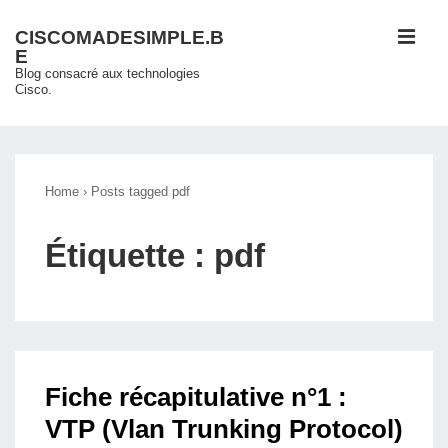
↓
ME
CISCOMADESIMPLE.B
passer
E
au
Blog consacré aux technologies
Cisco.
contenu
principal
Main
Navigation
Home
›
Posts tagged pdf
Étiquette :
pdf
Fiche récapitulative n°1 :
VTP (Vlan Trunking Protocol)