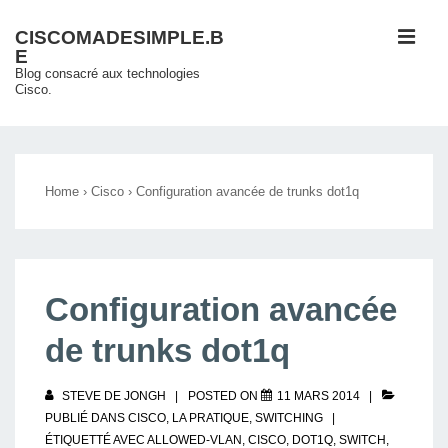
↓
ME
CISCOMADESIMPLE.B
passer
E
au
Blog consacré aux technologies
Cisco.
contenu
principal
Main
Navigation
Home
›
Cisco
›
Configuration avancée de trunks dot1q
Configuration avancée
de trunks dot1q
STEVE DE JONGH
POSTED ON
11 MARS 2014
PUBLIÉ DANS
CISCO
,
LA PRATIQUE
,
SWITCHING
ÉTIQUETTÉ AVEC
ALLOWED-VLAN
,
CISCO
,
DOT1Q
,
SWITCH
,