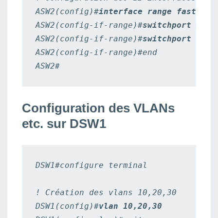
ASW2(config)#
interface range fastEthe
ASW2(config-if-range)#
switchport mode
ASW2(config-if-range)#
switchport acce
ASW2(config-if-range)#end

ASW2#
Configuration des VLANs
etc. sur DSW1
DSW1#configure terminal

! Création des vlans 10,20,30

DSW1(config)#
vlan 10,20,30