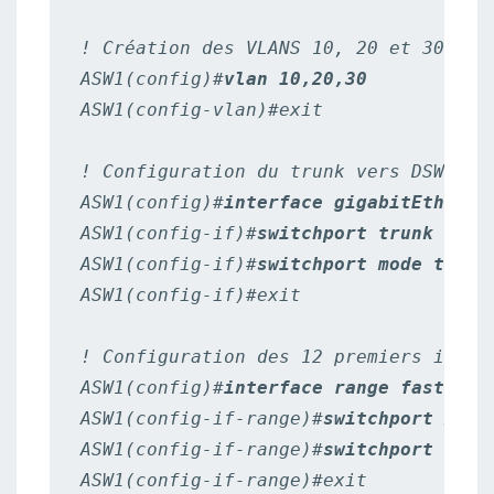
! Création des VLANS 10, 20 et 30

ASW1(config)#
vlan 10,20,30
ASW1(config-vlan)#exit

! Configuration du trunk vers DSW1

ASW1(config)#
interface gigabitEtherne
ASW1(config-if)#
switchport trunk enca
ASW1(config-if)#
switchport mode trunk
ASW1(config-if)#exit

! Configuration des 12 premiers interf
ASW1(config)#
interface range fastEthe
ASW1(config-if-range)#
switchport mode
ASW1(config-if-range)#
switchport acce
ASW1(config-if-range)#exit
