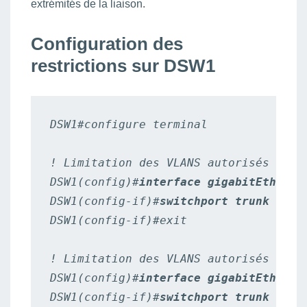
extrémités de la liaison.
Configuration des
restrictions sur DSW1
DSW1#configure terminal

! Limitation des VLANS autorisés vers 
DSW1(config)#
interface gigabitEtherne
DSW1(config-if)#
switchport trunk allo
DSW1(config-if)#exit

! Limitation des VLANS autorisés vers 
DSW1(config)#
interface gigabitEtherne
DSW1(config-if)#
switchport trunk allo