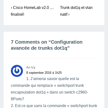
Navigation
Previous
Next
‹ Cisco HomeLab v2.0 …
Trunk dot1q et vlan
Post
Post
de
finalisé!
natif ›
is
is
l’article
7 Comments on “
Configuration
avancée de trunks dot1q
”
An Izy
8 septembre 2016 à 1h25
1. J’aimerai savoir quelle est la
commande qui remplace « switchport trunk
encapsulation dot1q » dans un switch c2960-
8Ports?
2. Est ce que sans la commande « switchport trunk