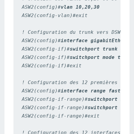
ASW2(config)#
vlan 10,20,30
ASW2(config-vlan)#exit

! Configuration du trunk vers DSW1

ASW2(config)#
interface gigabitEtherne
ASW2(config-if)#
switchport trunk enca
ASW2(config-if)#
switchport mode trunk
ASW2(config-if)#exit

! Configuration des 12 premières inter
ASW2(config)#
interface range fastEthe
ASW2(config-if-range)#
switchport mode
ASW2(config-if-range)#
switchport acce
ASW2(config-if-range)#exit

! Configuration des 12 interfaces suiv