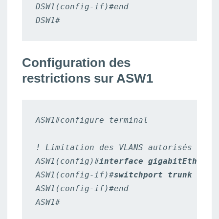
DSW1(config-if)#end

DSW1#
Configuration des
restrictions sur ASW1
ASW1#configure terminal

! Limitation des VLANS autorisés vers 
ASW1(config)#
interface gigabitEtherne
ASW1(config-if)#
switchport trunk allo
ASW1(config-if)#end

ASW1#