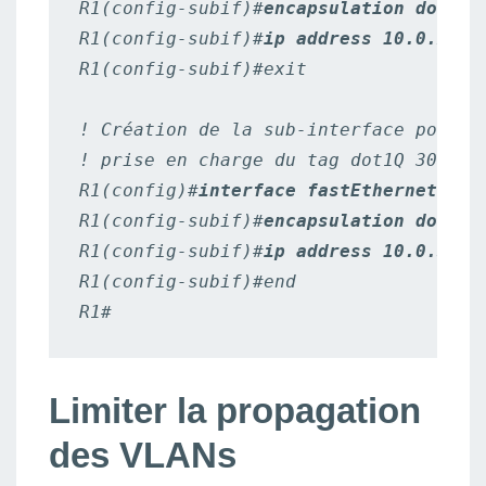
R1(config-subif)#
encapsulation dot1Q 
R1(config-subif)#
ip address 10.0.20.1
R1(config-subif)#exit

! Création de la sub-interface pour le
! prise en charge du tag dot1Q 30

R1(config)#
interface fastEthernet 0/0
R1(config-subif)#
encapsulation dot1Q 
R1(config-subif)#
ip address 10.0.30.1
R1(config-subif)#end

R1#
Limiter la propagation
des VLANs