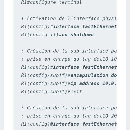
R1#configure terminal

! Activation de l’interface physique

R1(config)#
interface fastEthernet 0/0
R1(config-if)#
no shutdown
! Création de la sub-interface pour le
! prise en charge du tag dot1Q 10

R1(config)#
interface fastEthernet 0/0
R1(config-subif)#
encapsulation dot1Q 
R1(config-subif)#
ip address 10.0.10.1
R1(config-subif)#exit

! Création de la sub-interface pour le
! prise en charge du tag dot1Q 20

R1(config)#
interface fastEthernet 0/0