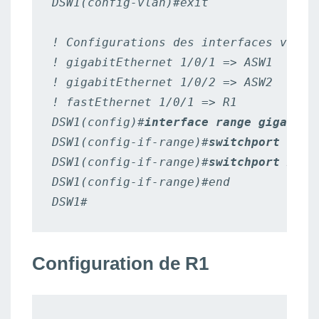
DSW1(config-vlan)#exit

! Configurations des interfaces vers A
! gigabitEthernet 1/0/1 => ASW1

! gigabitEthernet 1/0/2 => ASW2

! fastEthernet 1/0/1 => R1

DSW1(config)#
interface range gigabitE
DSW1(config-if-range)#
switchport trun
DSW1(config-if-range)#
switchport mode
DSW1(config-if-range)#end

DSW1#
Configuration de R1