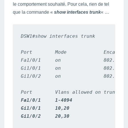
le comportement souhaité. Pour cela, rien de tel
que la commande «
show interfaces trunk
« …
DSW1#show interfaces trunk

Port        Mode             Encapsula
Fa1/0/1     on               802.1q   
Gi1/0/1     on               802.1q   
Gi1/0/2     on               802.1q   
Fa1/0/1     1-4094

Gi1/0/1     10,20

Gi1/0/2     20,30