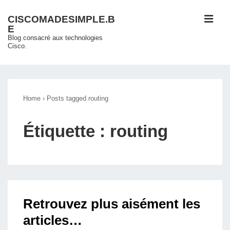
↓
ME
CISCOMADESIMPLE.B
passer
E
au
Blog consacré aux technologies
Cisco.
contenu
principal
Main
Navigation
Home
›
Posts tagged routing
Étiquette :
routing
Retrouvez plus aisément les
articles…