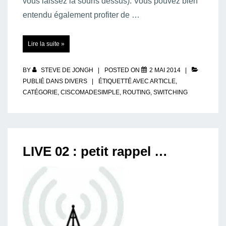
vous laissez la souris dessus). Vous pouvez bien
entendu également profiter de …
Retrouvez
Lire la suite »
plus
aisément
les
articles…
BY
STEVE DE JONGH
POSTED ON
2 MAI 2014
PUBLIÉ DANS
DIVERS
ÉTIQUETTÉ AVEC
ARTICLE
,
CATÉGORIE
,
CISCOMADESIMPLE
,
ROUTING
,
SWITCHING
LIVE 02 : petit rappel …