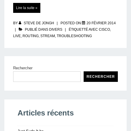
LIVE
Lire la suite »
02
:
petit
rappel
…
BY
STEVE DE JONGH
POSTED ON
20 FÉVRIER 2014
PUBLIÉ DANS
DIVERS
ÉTIQUETTÉ AVEC
CISCO
,
LIVE
,
ROUTING
,
STREAM
,
TROUBLESHOOTING
Rechercher
RECHERCHER
Articles récents