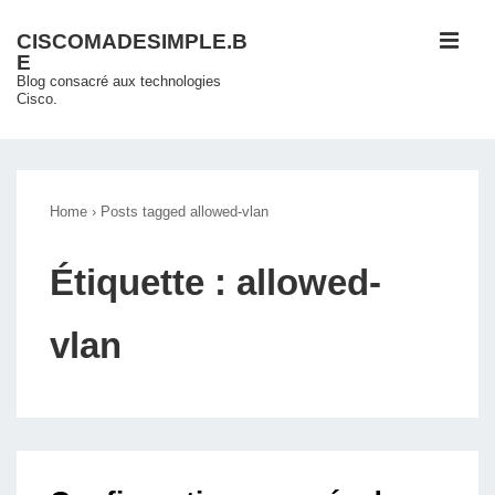
↓
ME
CISCOMADESIMPLE.B
passer
E
au
Blog consacré aux technologies
Cisco.
contenu
principal
Main
Navigation
Home
›
Posts tagged allowed-vlan
Étiquette :
allowed-
vlan