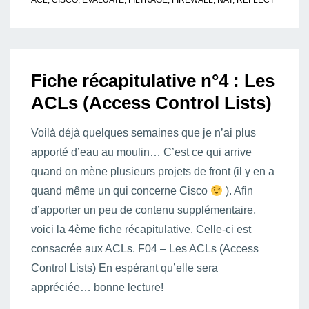
ACL
,
CISCO
,
EVALUATE
,
FILTRAGE
,
FIREWALL
,
NAT
,
REFLECT
Fiche récapitulative n°4 : Les
ACLs (Access Control Lists)
Voilà déjà quelques semaines que je n’ai plus
apporté d’eau au moulin… C’est ce qui arrive
quand on mène plusieurs projets de front (il y en a
quand même un qui concerne Cisco
). Afin
d’apporter un peu de contenu supplémentaire,
voici la 4ème fiche récapitulative. Celle-ci est
consacrée aux ACLs. F04 – Les ACLs (Access
Control Lists) En espérant qu’elle sera
appréciée… bonne lecture!