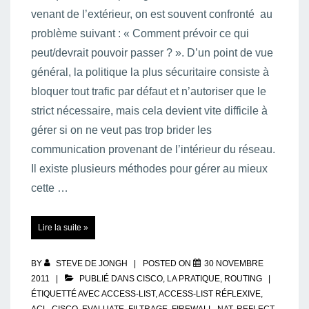
venant de l’extérieur, on est souvent confronté au
problème suivant : « Comment prévoir ce qui
peut/devrait pouvoir passer ? ». D’un point de vue
général, la politique la plus sécuritaire consiste à
bloquer tout trafic par défaut et n’autoriser que le
strict nécessaire, mais cela devient vite difficile à
gérer si on ne veut pas trop brider les
communication provenant de l’intérieur du réseau.
Il existe plusieurs méthodes pour gérer au mieux
cette …
Access-
Lire la suite »
list
« réflexive »
BY
STEVE DE JONGH
POSTED ON
30 NOVEMBRE
2011
PUBLIÉ DANS
CISCO
,
LA PRATIQUE
,
ROUTING
ÉTIQUETTÉ AVEC
ACCESS-LIST
,
ACCESS-LIST RÉFLEXIVE
,