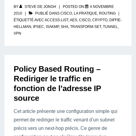
BY
STEVE DE JONGH
POSTED ON
4 NOVEMBRE
2010
PUBLIÉ DANS
CISCO
,
LA PRATIQUE
,
ROUTING
ÉTIQUETTÉ AVEC
ACCESS-LIST
,
AES
,
CISCO
,
CRYPTO
,
DIFFIE-
HELLMAN
,
IPSEC
,
ISAKMP
,
SHA
,
TRANSFORM-SET
,
TUNNEL
,
VPN
Policy Based Routing –
Rediriger le traffic en
fonction de l’adresse IP
source
Cet article présente une configuration simple qui
permet de rediriger le traffic venant d’un subnet
précis vers un next-hop précis. Ce genre de