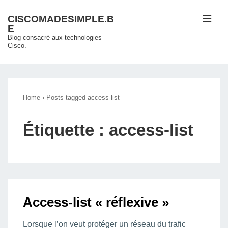
↓
ME
CISCOMADESIMPLE.B
passer
E
au
Blog consacré aux technologies
Cisco.
contenu
principal
Main
Navigation
Home
›
Posts tagged access-list
Étiquette :
access-list
Access-list « réflexive »
Lorsque l’on veut protéger un réseau du trafic