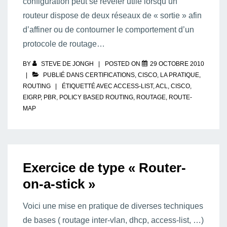
configuration peut se révéler utile lorsqu’un
routeur dispose de deux réseaux de « sortie » afin
d’affiner ou de contourner le comportement d’un
protocole de routage…
BY
STEVE DE JONGH
POSTED ON
29 OCTOBRE 2010
PUBLIÉ DANS
CERTIFICATIONS
,
CISCO
,
LA PRATIQUE
,
ROUTING
ÉTIQUETTÉ AVEC
ACCESS-LIST
,
ACL
,
CISCO
,
EIGRP
,
PBR
,
POLICY BASED ROUTING
,
ROUTAGE
,
ROUTE-
MAP
Exercice de type « Router-
on-a-stick »
Voici une mise en pratique de diverses techniques
de bases ( routage inter-vlan, dhcp, access-list, …)