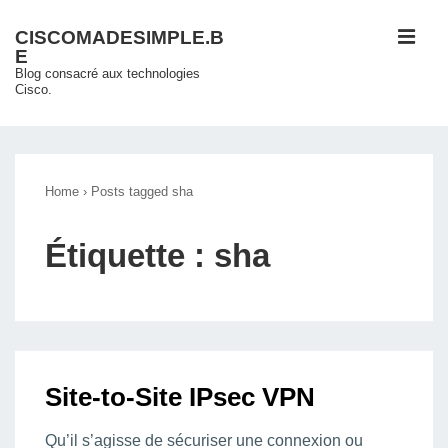
↓
ME
CISCOMADESIMPLE.B
passer
E
au
Blog consacré aux technologies
Cisco.
contenu
principal
Main
Navigation
Home
›
Posts tagged sha
Étiquette :
sha
Site-to-Site IPsec VPN
Qu’il s’agisse de sécuriser une connexion ou