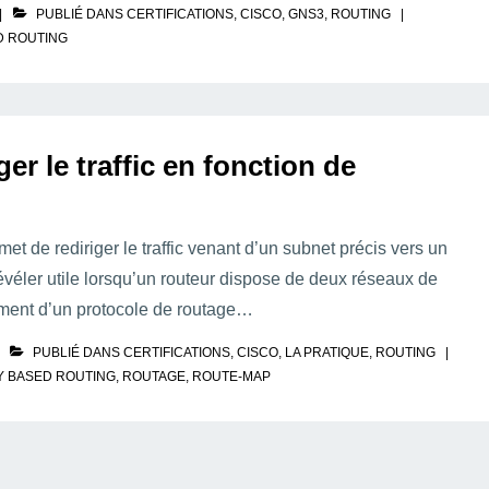
PUBLIÉ DANS
CERTIFICATIONS
,
CISCO
,
GNS3
,
ROUTING
D ROUTING
er le traffic en fonction de
et de rediriger le traffic venant d’un subnet précis vers un
évéler utile lorsqu’un routeur dispose de deux réseaux de
tement d’un protocole de routage…
PUBLIÉ DANS
CERTIFICATIONS
,
CISCO
,
LA PRATIQUE
,
ROUTING
Y BASED ROUTING
,
ROUTAGE
,
ROUTE-MAP