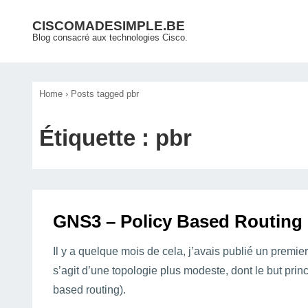
↓
Main
CISCOMADESIMPLE.BE
passer
Blog consacré aux technologies Cisco.
Navigation
au
contenu
principal
Home
›
Posts tagged pbr
Étiquette :
pbr
GNS3 – Policy Based Routing 
Il y a quelque mois de cela, j’avais publié un premie
s’agit d’une topologie plus modeste, dont le but prin
based routing).