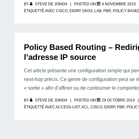
BY
STEVE DE JONGH
POSTED ON
9 NOVEMBRE 2010
ÉTIQUETTÉ AVEC
CISCO
,
EIGRP
,
GNS3
,
LAB
,
PBR
,
POLICY BASE
Policy Based Routing – Redirig
l’adresse IP source
Cet article présente une configuration simple qui perm
next-hop précis. Ce genre de configuration peut se r
« sortie » afin d’affiner ou de contourner le compor
BY
STEVE DE JONGH
POSTED ON
29 OCTOBRE 2010
ÉTIQUETTÉ AVEC
ACCESS-LIST
,
ACL
,
CISCO
,
EIGRP
,
PBR
,
POLIC