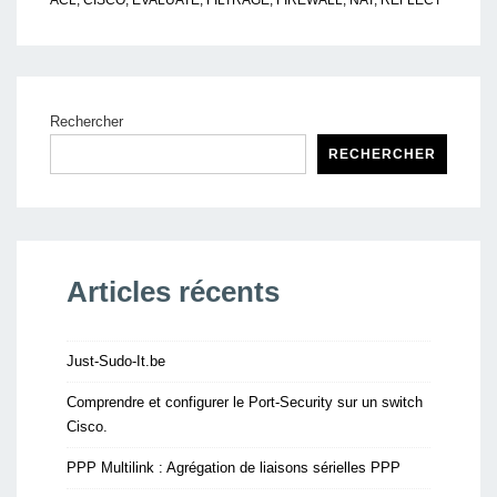
ACL
,
CISCO
,
EVALUATE
,
FILTRAGE
,
FIREWALL
,
NAT
,
REFLECT
Rechercher
RECHERCHER
Articles récents
Just-Sudo-It.be
Comprendre et configurer le Port-Security sur un switch
Cisco.
PPP Multilink : Agrégation de liaisons sérielles PPP