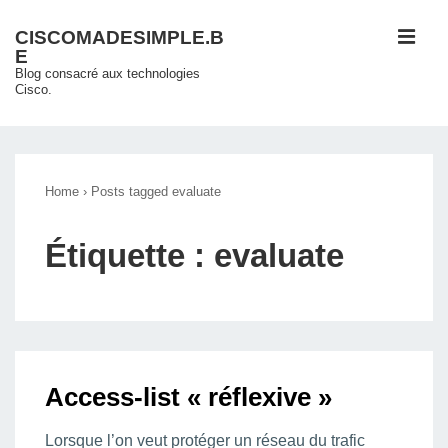
↓
ME
CISCOMADESIMPLE.B
passer
E
au
Blog consacré aux technologies
Cisco.
contenu
principal
Main
Navigation
Home
›
Posts tagged evaluate
Étiquette :
evaluate
Access-list « réflexive »
Lorsque l’on veut protéger un réseau du trafic