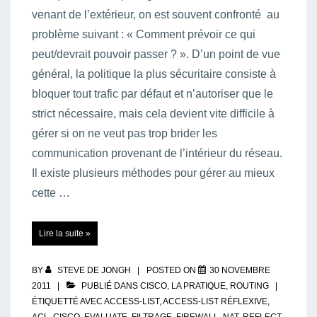
venant de l’extérieur, on est souvent confronté au
problème suivant : « Comment prévoir ce qui
peut/devrait pouvoir passer ? ». D’un point de vue
général, la politique la plus sécuritaire consiste à
bloquer tout trafic par défaut et n’autoriser que le
strict nécessaire, mais cela devient vite difficile à
gérer si on ne veut pas trop brider les
communication provenant de l’intérieur du réseau.
Il existe plusieurs méthodes pour gérer au mieux
cette …
Access-
Lire la suite »
list
« réflexive »
BY
STEVE DE JONGH
POSTED ON
30 NOVEMBRE
2011
PUBLIÉ DANS
CISCO
,
LA PRATIQUE
,
ROUTING
ÉTIQUETTÉ AVEC
ACCESS-LIST
,
ACCESS-LIST RÉFLEXIVE
,