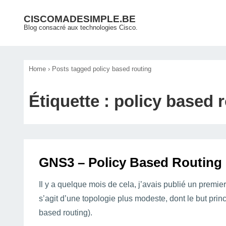
↓
Main
CISCOMADESIMPLE.BE
passer
Blog consacré aux technologies Cisco.
Navigation
au
contenu
principal
Home
›
Posts tagged policy based routing
Étiquette :
policy based 
GNS3 – Policy Based Routing 
Il y a quelque mois de cela, j’avais publié un premie
s’agit d’une topologie plus modeste, dont le but prin
based routing).