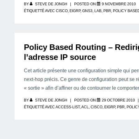
BY
STEVE DE JONGH
POSTED ON
9 NOVEMBRE 2010
ÉTIQUETTÉ AVEC
CISCO
,
EIGRP
,
GNS3
,
LAB
,
PBR
,
POLICY BASE
Policy Based Routing – Redirig
l’adresse IP source
Cet article présente une configuration simple qui perm
next-hop précis. Ce genre de configuration peut se r
« sortie » afin d’affiner ou de contourner le compor
BY
STEVE DE JONGH
POSTED ON
29 OCTOBRE 2010
ÉTIQUETTÉ AVEC
ACCESS-LIST
,
ACL
,
CISCO
,
EIGRP
,
PBR
,
POLIC