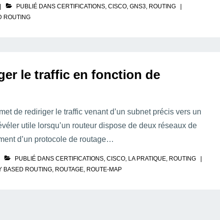
PUBLIÉ DANS
CERTIFICATIONS
,
CISCO
,
GNS3
,
ROUTING
D ROUTING
er le traffic en fonction de
et de rediriger le traffic venant d’un subnet précis vers un
évéler utile lorsqu’un routeur dispose de deux réseaux de
tement d’un protocole de routage…
PUBLIÉ DANS
CERTIFICATIONS
,
CISCO
,
LA PRATIQUE
,
ROUTING
Y BASED ROUTING
,
ROUTAGE
,
ROUTE-MAP