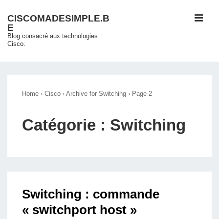
↓
ME
CISCOMADESIMPLE.B
passer
E
au
Blog consacré aux technologies
Cisco.
contenu
principal
Main
Navigation
Home
›
Cisco
›
Archive for Switching
›
Page 2
Catégorie :
Switching
Switching : commande
« switchport host »