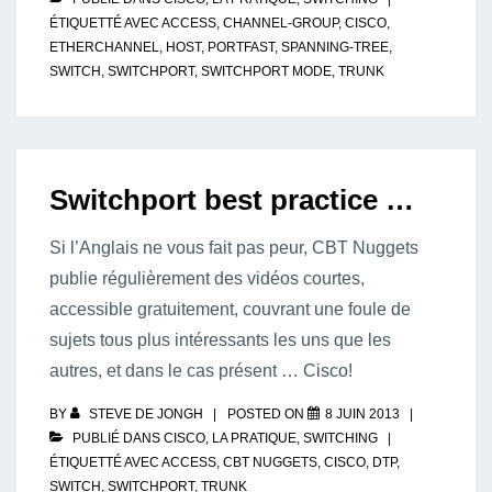
ÉTIQUETTÉ AVEC
ACCESS
,
CHANNEL-GROUP
,
CISCO
,
ETHERCHANNEL
,
HOST
,
PORTFAST
,
SPANNING-TREE
,
SWITCH
,
SWITCHPORT
,
SWITCHPORT MODE
,
TRUNK
Switchport best practice …
Si l’Anglais ne vous fait pas peur, CBT Nuggets
publie régulièrement des vidéos courtes,
accessible gratuitement, couvrant une foule de
sujets tous plus intéressants les uns que les
autres, et dans le cas présent … Cisco!
BY
STEVE DE JONGH
POSTED ON
8 JUIN 2013
PUBLIÉ DANS
CISCO
,
LA PRATIQUE
,
SWITCHING
ÉTIQUETTÉ AVEC
ACCESS
,
CBT NUGGETS
,
CISCO
,
DTP
,
SWITCH
,
SWITCHPORT
,
TRUNK