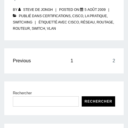
BY
STEVE DE JONGH
POSTED ON
5 AOÛT 2009
PUBLIÉ DANS
CERTIFICATIONS
,
CISCO
,
LA PRATIQUE
,
SWITCHING
ÉTIQUETTÉ AVEC
CISCO
,
RÉSEAU
,
ROUTAGE
,
ROUTEUR
,
SWITCH
,
VLAN
Pagination
Previous
1
2
des
publications
Rechercher
RECHERCHER