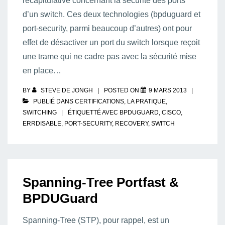
récapitulative concernant la sécurité des ports
d’un switch. Ces deux technologies (bpduguard et
port-security, parmi beaucoup d’autres) ont pour
effet de désactiver un port du switch lorsque reçoit
une trame qui ne cadre pas avec la sécurité mise
en place…
BY
STEVE DE JONGH
POSTED ON
9 MARS 2013
PUBLIÉ DANS
CERTIFICATIONS
,
LA PRATIQUE
,
SWITCHING
ÉTIQUETTÉ AVEC
BPDUGUARD
,
CISCO
,
ERRDISABLE
,
PORT-SECURITY
,
RECOVERY
,
SWITCH
Spanning-Tree Portfast &
BPDUGuard
Spanning-Tree (STP), pour rappel, est un