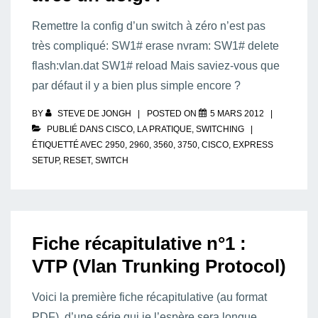
Remettre la config d’un switch à zéro n’est pas
très compliqué: SW1# erase nvram: SW1# delete
flash:vlan.dat SW1# reload Mais saviez-vous que
par défaut il y a bien plus simple encore ?
BY
STEVE DE JONGH
POSTED ON
5 MARS 2012
PUBLIÉ DANS
CISCO
,
LA PRATIQUE
,
SWITCHING
ÉTIQUETTÉ AVEC
2950
,
2960
,
3560
,
3750
,
CISCO
,
EXPRESS
SETUP
,
RESET
,
SWITCH
Fiche récapitulative n°1 :
VTP (Vlan Trunking Protocol)
Voici la première fiche récapitulative (au format
PDF), d’une série qui je l’espère sera longue,