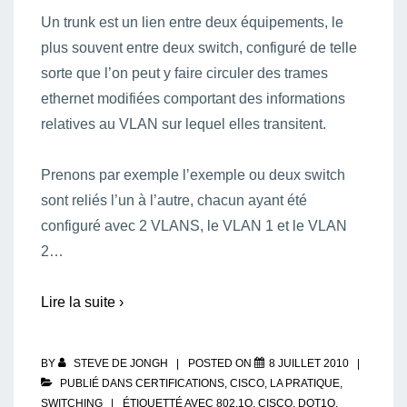
Un trunk est un lien entre deux équipements, le
plus souvent entre deux switch, configuré de telle
sorte que l’on peut y faire circuler des trames
ethernet modifiées comportant des informations
relatives au VLAN sur lequel elles transitent.
Prenons par exemple l’exemple ou deux switch
sont reliés l’un à l’autre, chacun ayant été
configuré avec 2 VLANS, le VLAN 1 et le VLAN
2…
Lire la suite ›
BY
STEVE DE JONGH
POSTED ON
8 JUILLET 2010
PUBLIÉ DANS
CERTIFICATIONS
,
CISCO
,
LA PRATIQUE
,
SWITCHING
ÉTIQUETTÉ AVEC
802.1Q
,
CISCO
,
DOT1Q
,