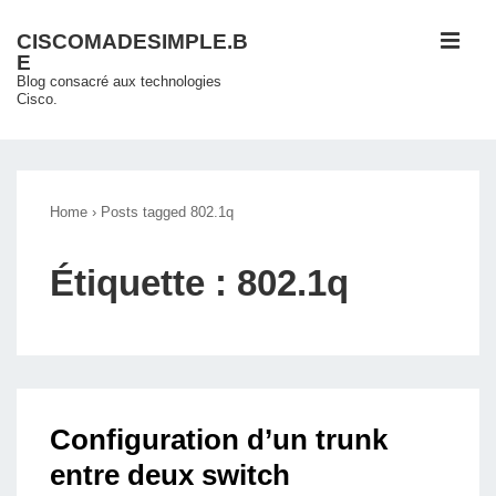
↓
ME
CISCOMADESIMPLE.B
passer
E
au
Blog consacré aux technologies
Cisco.
contenu
principal
Main
Navigation
Home
›
Posts tagged 802.1q
Étiquette :
802.1q
Configuration d’un trunk
entre deux switch