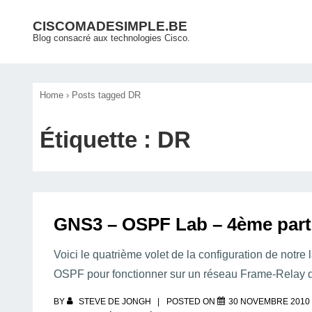
↓
Main
CISCOMADESIMPLE.BE
passer
Blog consacré aux technologies Cisco.
Navigation
au
contenu
principal
Home
›
Posts tagged DR
Étiquette :
DR
GNS3 – OSPF Lab – 4ème part
Voici le quatrième volet de la configuration de notr
OSPF pour fonctionner sur un réseau Frame-Rela
BY
STEVE DE JONGH
POSTED ON
30 NOVEMBRE 2010