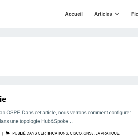
Accueil
Articles
Fi
ie
e lab OSPF. Dans cet article, nous verrons comment configurer
y dans une topologie Hub&Spoke…
PUBLIÉ DANS
CERTIFICATIONS
,
CISCO
,
GNS3
,
LA PRATIQUE
,