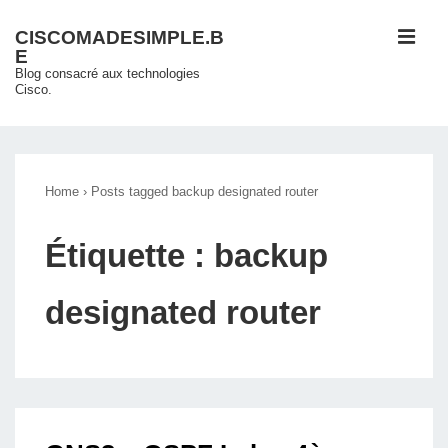
↓
ME
CISCOMADESIMPLE.B
passer
E
au
Blog consacré aux technologies
Cisco.
contenu
principal
Main
Navigation
Home
›
Posts tagged backup designated router
Étiquette :
backup
designated router