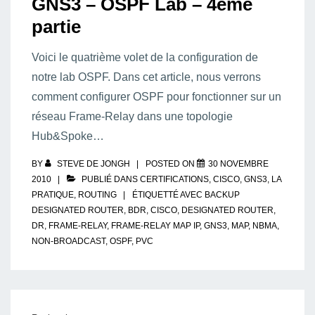
GNS3 – OSPF Lab – 4ème
partie
Voici le quatrième volet de la configuration de
notre lab OSPF. Dans cet article, nous verrons
comment configurer OSPF pour fonctionner sur un
réseau Frame-Relay dans une topologie
Hub&Spoke…
BY
STEVE DE JONGH
POSTED ON
30 NOVEMBRE
2010
PUBLIÉ DANS
CERTIFICATIONS
,
CISCO
,
GNS3
,
LA
PRATIQUE
,
ROUTING
ÉTIQUETTÉ AVEC
BACKUP
DESIGNATED ROUTER
,
BDR
,
CISCO
,
DESIGNATED ROUTER
,
DR
,
FRAME-RELAY
,
FRAME-RELAY MAP IP
,
GNS3
,
MAP
,
NBMA
,
NON-BROADCAST
,
OSPF
,
PVC