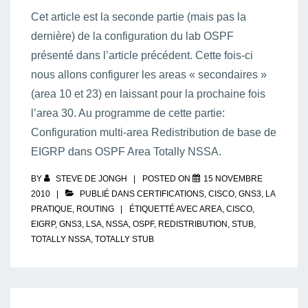
Cet article est la seconde partie (mais pas la
dernière) de la configuration du lab OSPF
présenté dans l’article précédent. Cette fois-ci
nous allons configurer les areas « secondaires »
(area 10 et 23) en laissant pour la prochaine fois
l’area 30. Au programme de cette partie:
Configuration multi-area Redistribution de base de
EIGRP dans OSPF Area Totally NSSA.
BY
STEVE DE JONGH
POSTED ON
15 NOVEMBRE
2010
PUBLIÉ DANS
CERTIFICATIONS
,
CISCO
,
GNS3
,
LA
PRATIQUE
,
ROUTING
ÉTIQUETTÉ AVEC
AREA
,
CISCO
,
EIGRP
,
GNS3
,
LSA
,
NSSA
,
OSPF
,
REDISTRIBUTION
,
STUB
,
TOTALLY NSSA
,
TOTALLY STUB