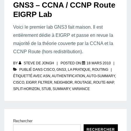
GNS3 – CCNA / CCNP Route
EIGRP Lab
Voici le premier lab GNS3 fait maison. Il est
entièrement dédie à EIGRP et passe en revue la
majorité de la théorie couverte par la CCNA et la
CCNP Route (hors redistribution).
BY
STEVE DE JONGH
POSTED ON
18 MARS 2010
PUBLIÉ DANS
CISCO
,
GNS3
,
LA PRATIQUE
,
ROUTING
ÉTIQUETTÉ AVEC
ASN
,
AUTHENTIFICATION
,
AUTO-SUMMARY
,
CISCO
,
EIGRP
,
FILTRER
,
NEIGHBOR
,
ROUTAGE
,
ROUTE-MAP
,
SPLIT-HORIZON
,
STUB
,
SUMMARY
,
VARIANCE
Rechercher
RECHERCHER