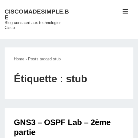
↓
ME
CISCOMADESIMPLE.B
passer
E
au
Blog consacré aux technologies
Cisco.
contenu
principal
Main
Navigation
Home
›
Posts tagged stub
Étiquette :
stub
GNS3 – OSPF Lab – 2ème
partie