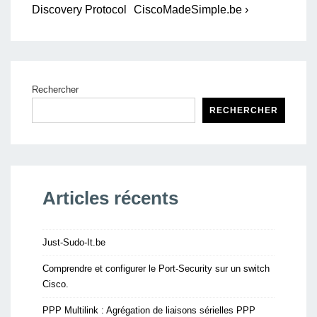
Post
Post
de
Discovery Protocol
CiscoMadeSimple.be ›
is
is
l’article
Rechercher
RECHERCHER
Articles récents
Just-Sudo-It.be
Comprendre et configurer le Port-Security sur un switch
Cisco.
PPP Multilink : Agrégation de liaisons sérielles PPP