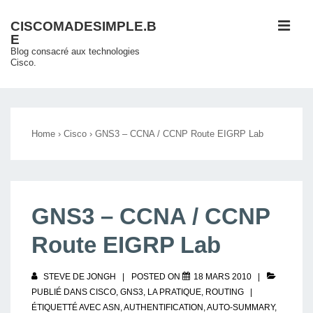
↓
ME
CISCOMADESIMPLE.B
passer
E
au
Blog consacré aux technologies
Cisco.
contenu
principal
Main
Navigation
Home
›
Cisco
›
GNS3 – CCNA / CCNP Route EIGRP Lab
GNS3 – CCNA / CCNP
Route EIGRP Lab
STEVE DE JONGH
POSTED ON
18 MARS 2010
PUBLIÉ DANS
CISCO
,
GNS3
,
LA PRATIQUE
,
ROUTING
ÉTIQUETTÉ AVEC
ASN
,
AUTHENTIFICATION
,
AUTO-SUMMARY
,