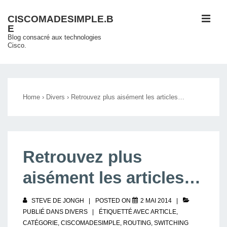
↓
ME
CISCOMADESIMPLE.B
passer
E
au
Blog consacré aux technologies
Cisco.
contenu
principal
Main
Navigation
Home
›
Divers
›
Retrouvez plus aisément les articles…
Retrouvez plus
aisément les articles…
STEVE DE JONGH
POSTED ON
2 MAI 2014
PUBLIÉ DANS
DIVERS
ÉTIQUETTÉ AVEC
ARTICLE
,
CATÉGORIE
,
CISCOMADESIMPLE
,
ROUTING
,
SWITCHING