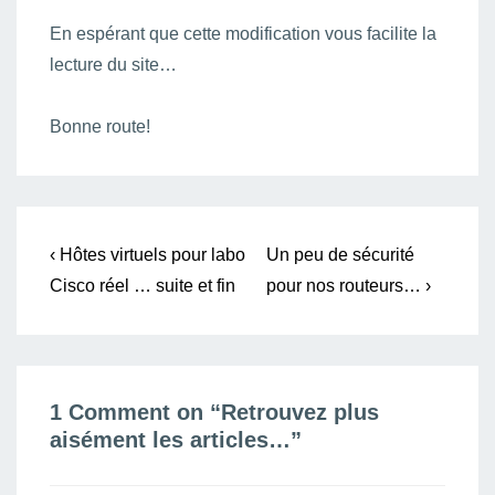
En espérant que cette modification vous facilite la
lecture du site…
Bonne route!
Navigation
Previous
Next
‹ Hôtes virtuels pour labo
Un peu de sécurité
Post
Post
de
Cisco réel … suite et fin
pour nos routeurs… ›
is
is
l’article
1 Comment on “
Retrouvez plus
aisément les articles…
”