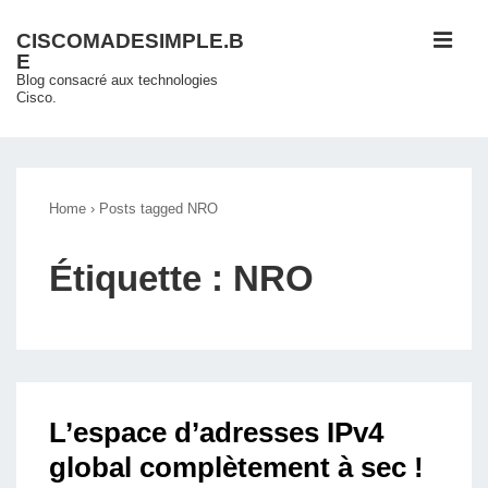
↓
ME
CISCOMADESIMPLE.B
passer
E
au
Blog consacré aux technologies
Cisco.
contenu
principal
Main
Navigation
Home
›
Posts tagged NRO
Étiquette :
NRO
L’espace d’adresses IPv4
global complètement à sec !