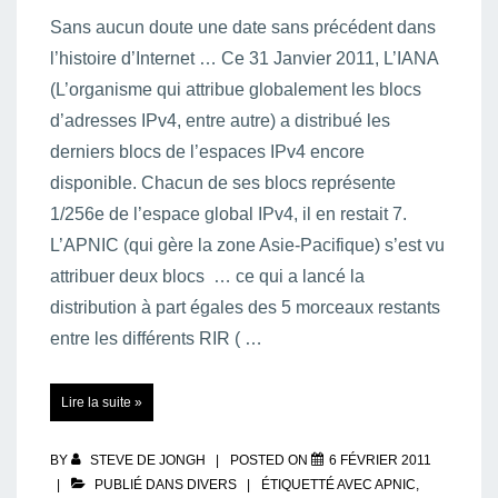
Sans aucun doute une date sans précédent dans
l’histoire d’Internet … Ce 31 Janvier 2011, L’IANA
(L’organisme qui attribue globalement les blocs
d’adresses IPv4, entre autre) a distribué les
derniers blocs de l’espaces IPv4 encore
disponible. Chacun de ses blocs représente
1/256e de l’espace global IPv4, il en restait 7.
L’APNIC (qui gère la zone Asie-Pacifique) s’est vu
attribuer deux blocs … ce qui a lancé la
distribution à part égales des 5 morceaux restants
entre les différents RIR ( …
L’espace
Lire la suite »
d’adresses
IPv4
global
complètement
à
BY
STEVE DE JONGH
POSTED ON
6 FÉVRIER 2011
sec
!
PUBLIÉ DANS
DIVERS
ÉTIQUETTÉ AVEC
APNIC
,