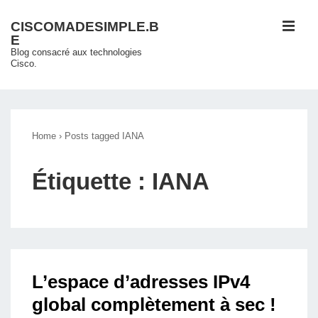
↓
ME
CISCOMADESIMPLE.B
passer
E
au
Blog consacré aux technologies
Cisco.
contenu
principal
Main
Navigation
Home
›
Posts tagged IANA
Étiquette :
IANA
L’espace d’adresses IPv4
global complètement à sec !