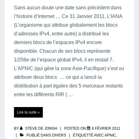
Sans aucun doute une date sans précédent dans
l’histoire d’Internet … Ce 31 Janvier 2011, L’IANA
(L’organisme qui attribue globalement les blocs
d’adresses IPv4, entre autre) a distribué les
derniers blocs de l’espaces IPv4 encore
disponible. Chacun de ses blocs représente
1/256e de l’espace global IPv4, il en restait 7.
L’APNIC (qui gère la zone Asie-Pacifique) s’est vu
attribuer deux blocs … ce qui a lancé la
distribution à part égales des 5 morceaux restants
entre les différents RIR ( …
L’espace
Lire la suite »
d’adresses
IPv4
global
complètement
à
BY
STEVE DE JONGH
POSTED ON
6 FÉVRIER 2011
sec
!
PUBLIÉ DANS
DIVERS
ÉTIQUETTÉ AVEC
APNIC
,