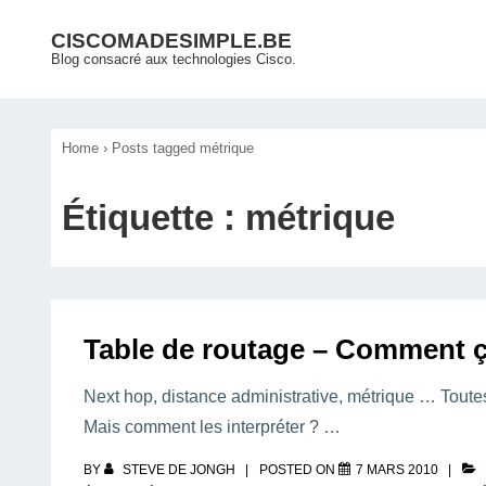
↓
Main
CISCOMADESIMPLE.BE
passer
Blog consacré aux technologies Cisco.
Navigation
au
contenu
principal
Home
›
Posts tagged métrique
Étiquette :
métrique
Table de routage – Comment 
Next hop, distance administrative, métrique … Toute
Mais comment les interpréter ? …
BY
STEVE DE JONGH
POSTED ON
7 MARS 2010