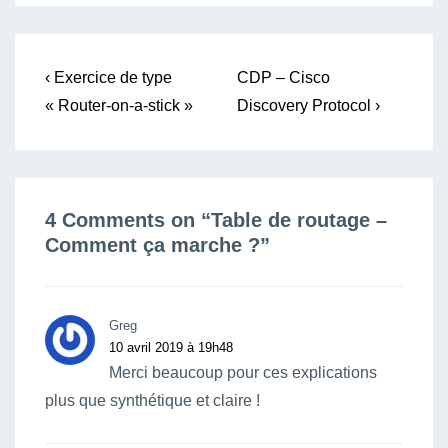
Navigation
Previous
Next
‹ Exercice de type
CDP – Cisco
Post
Post
de
« Router-on-a-stick »
Discovery Protocol ›
is
is
l’article
4 Comments on “
Table de routage –
Comment ça marche ?
”
Greg
10 avril 2019 à 19h48
Merci beaucoup pour ces explications
plus que synthétique et claire !