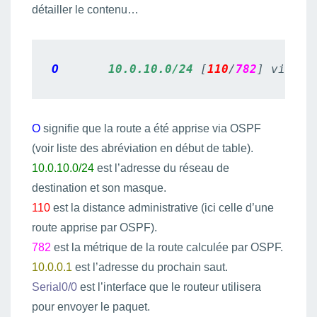
détailler le contenu…
O
10.0.10.0/24
 [
110
/
782
] via 
10
O
signifie que la route a été apprise via OSPF
(voir liste des abréviation en début de table).
10.0.10.0/24
est l’adresse du réseau de
destination et son masque.
110
est la distance administrative (ici celle d’une
route apprise par OSPF).
782
est la métrique de la route calculée par OSPF.
10.0.0.1
est l’adresse du prochain saut.
Serial0/0
est l’interface que le routeur utilisera
pour envoyer le paquet.