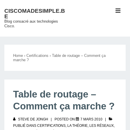
↓
ME
CISCOMADESIMPLE.B
passer
E
au
Blog consacré aux technologies
Cisco.
contenu
principal
Main
Navigation
Home
›
Certifications
›
Table de routage – Comment ça
marche ?
Table de routage –
Comment ça marche ?
STEVE DE JONGH
POSTED ON
7 MARS 2010
PUBLIÉ DANS
CERTIFICATIONS
,
LA THÉORIE
,
LES RÉSEAUX
,