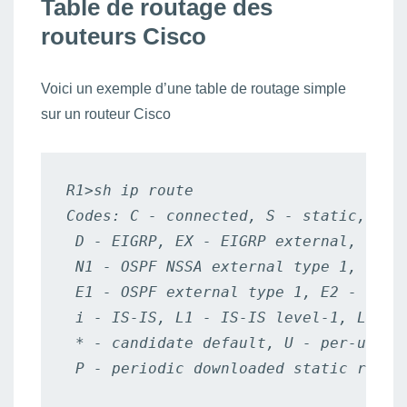
Table de routage des
routeurs Cisco
Voici un exemple d’une table de routage simple
sur un routeur Cisco
R1>sh ip route

Codes: C - connected, S - static, I - 
 D - EIGRP, EX - EIGRP external, O - O
 N1 - OSPF NSSA external type 1, N2 - 
 E1 - OSPF external type 1, E2 - OSPF 
 i - IS-IS, L1 - IS-IS level-1, L2 - I
 * - candidate default, U - per-user s
 P - periodic downloaded static route
