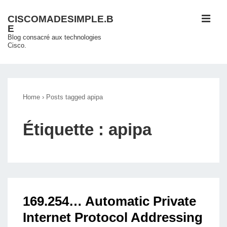
↓
ME
CISCOMADESIMPLE.B
passer
E
au
Blog consacré aux technologies
Cisco.
contenu
principal
Main
Navigation
Home
›
Posts tagged apipa
Étiquette :
apipa
169.254… Automatic Private
Internet Protocol Addressing