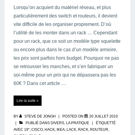
Lorsqu’on acquiert du matériel réseau, et plus
particulièrement des switch et routeurs, il devient
vite difficile de les organiser proprement. D’où
l’utilité de les monter dans un rack … Cependant
pour un rack, que ce soit un modèle type squelette
ou encore plus dans le cas d’un modèle armoire,
les prix sont parfois hors budget. Pourquoi ne pas
se retrousser les manches, et s’en fabriquer un
soi-même pour un prix qui ne dépassera pas les
60€ ? Dans cet article …
Do
Lire la suite »
It
Yourself
–
Monter
soi-
BY
STEVE DE JONGH
POSTED ON
20 JUILLET 2010
même
un
PUBLIÉ DANS
DIVERS
,
LA PRATIQUE
ÉTIQUETTÉ
rack
AVEC
19"
,
CISCO
,
HACK
,
IKEA
,
LACK
,
RACK
,
ROUTEUR
,
19″
…