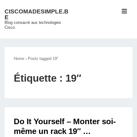
↓
ME
CISCOMADESIMPLE.B
passer
E
au
Blog consacré aux technologies
Cisco.
contenu
principal
Main
Navigation
Home
›
Posts tagged 19″
Étiquette :
19″
Do It Yourself – Monter soi-
même un rack 19″ …